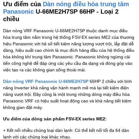
Ưu điểm của
Dàn nóng điều hòa trung tâm
Panasonic
U-66ME2H7SP 66HP - Loại 2
chiều
Dàn nóng VRF Panasonic U-66ME2H7SP thuộc danh mục điều
hòa trung tâm nằm trong hệ thống FSV-EX series ME2 của thương
hiệu Panasonic với hệ số tiết kiệm năng lượng vượt trội, lắp đặt dễ
dàng, hiệu suất cao chính là mục đích hàng đầu của hệ thống điều
hòa không khí trung tâm Panasonic. Panasonic không ngừng cải
tiến công nghệ để đáp ứng các yêu cầu đa dạng và đóng góp vào
việc tạo ra các không gian sống thoải mái.
Dàn nóng VRF Panasonic U-66ME2H7SP
66HP 2 chiều với tính
năng Inverter khả năng vận hành mạnh mẽ mà lại tiết kiệm điện
năng vượt trội. Đây cũng là một trong những dòng máy điều hòa
Panasonic VRF có hiệu suất hoạt động cao và khả năng tiết kiệm
không gian đặt máy.
Ưu điểm của dòng sản phẩm FSV-EX series ME2:
+ Kết nối nhiều chủng loại dàn lạnh: Có thể kết nối tối đa 64 dàn
lạnh với các chủng loại khác nhau.