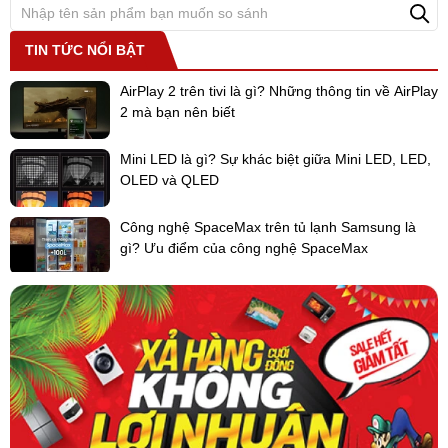
TIN TỨC NỔI BẬT
AirPlay 2 trên tivi là gì? Những thông tin về AirPlay
2 mà bạn nên biết
Mini LED là gì? Sự khác biệt giữa Mini LED, LED,
+ Chênh lệch giữa chiều dài ống xa nhất và ngắn nhất từ bộ chia
OLED và QLED
ga đầu tiên lên tới 50m: Linh hoạt và dễ dàng hơn trong việc thiết
kế và chọn vị trí lắp đặt dàn nóng.
Công nghệ SpaceMax trên tủ lạnh Samsung là
gì? Ưu điểm của công nghệ SpaceMax
+ Mở rộng phạm vi vận hành: Chế độ làm lạnh từ -10 độ C đến +52
độ C và chế độ sưởi ấm từ -25 độ C ~ 18 độ C, nhiệt độ cài đặt trên
điều khiển 16 độ C đến 30 độ C (tùy thuộc từng loại điều khiển).
+ Độ bền cao: Với lớp phủ chống ăn mòn giúp chống gỉ sét và hơi
muối, đảm bảo máy hoạt động bền bỉ trong thời gian dài.
Có thể nói dàn nóng VRF Panasonic U-66ME2H7SP 66HP 2 chiều
xứng đáng là lựa chọn số một hiện nay cho các khu vực tòa nhà
cao tầng, trung tâm thương mại với diện tích lớn.