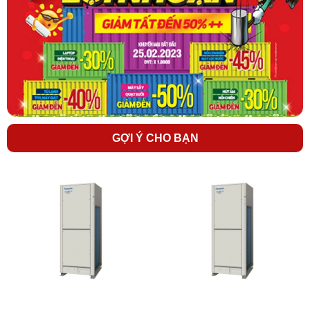
Do điều hòa trung tâm
là sản phẩm đặc thù, cần phải xin giá từ
hãng để có giá tốt nhất cho dự án. Vì thế, chủ đầu tư, nhà thầu vui
lòng liên hệ tới hotline 091 6332 988- 091 2262 305- 094 7853 003
để được hỗ trợ tư vấn, thiết kế hoàn toàn MIỄN PHÍ và báo giá
nhanh nhất.
Qúy khách có thể tham khảo thêm các dòng điều hòa trung
tâm được phân phối bởi Điện máy 247 trực tiếp
trên website:
dienmayonline247.com
-
lapdieuhoa.vn
GỢI Ý CHO BẠN