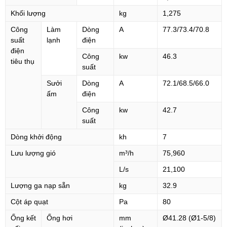
Khối lượng
kg
1,275
Công
Làm
Dòng
A
77.3/73.4/70.8
suất
lạnh
điện
điện
Công
kw
46.3
tiêu thụ
suất
Sưởi
Dòng
A
72.1/68.5/66.0
ấm
điện
Công
kw
42.7
suất
Dòng khởi động
kh
7
Lưu lượng gió
m³/h
75,960
L/s
21,100
Lượng ga nạp sẵn
kg
32.9
Cột áp quạt
Pa
80
Ống kết
Ống hơi
mm
Ø41.28 (Ø1-5/8)