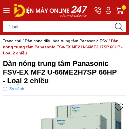
Hotline
Tài
G
0
0243
khoản
h
565
Hello,
T
2168
Khách
t
Trang chủ
/
Dàn nóng điều hòa trung tâm Panasonic FSV
/
Dàn
nóng trung tâm Panasonic FSV-EX MF2 U-66ME2H7SP 66HP -
Loại 2 chiều
Dàn nóng trung tâm Panasonic
FSV-EX MF2 U-66ME2H7SP 66HP
- Loại 2 chiều
So sánh