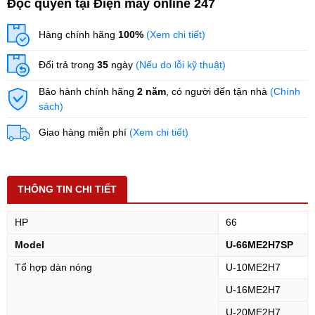
Độc quyền tại Điện máy online 247
Hàng chính hãng
100%
(Xem chi tiết)
Đổi trả trong
35
ngày
(Nếu do lỗi kỹ thuật)
Bảo hành chính hãng
2 năm
, có người đến tận nhà
(Chính
sách)
Giao hàng miễn phí
(Xem chi tiết)
THÔNG TIN CHI TIẾT
HP
66
Model
U-66ME2H7SP
Tổ hợp dàn nóng
U-10ME2H7
U-16ME2H7
U-20ME2H7