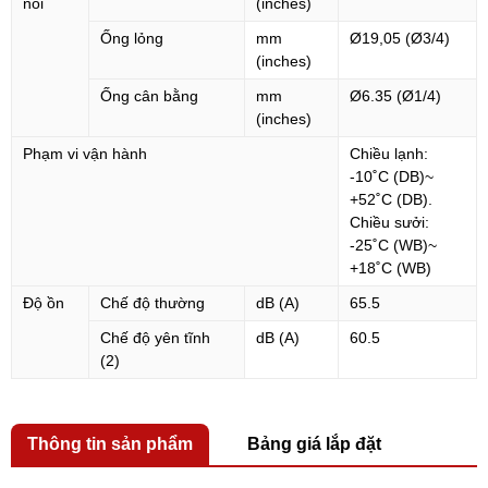
nối
(inches)
Ống lỏng
mm
Ø19,05 (Ø3/4)
(inches)
Ống cân bằng
mm
Ø6.35 (Ø1/4)
(inches)
Phạm vi vận hành
Chiều lạnh:
-10˚C (DB)~
+52˚C (DB).
Chiều sưởi:
-25˚C (WB)~
+18˚C (WB)
Độ ồn
Chế độ thường
dB (A)
65.5
Chế độ yên tĩnh
dB (A)
60.5
(2)
Thông tin sản phẩm
Bảng giá lắp đặt