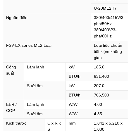
U-20ME2H7
Nguồn điện
380/400/415V/3-
pha/50Hz
380/400V/3-
pha/60Hz
FSV-EX series ME2 Loại
Loại tiêu chuẩn
tiết kiệm không
gian
Công
Làm lạnh
kW
185.0
suất
BTU/h
631,400
Sưởi ấm
kW
207.0
BTU/h
706,500
EER /
Làm lạnh
W/W
4.00
COP
Sưởi ấm
W/W
4.85
Kích thước
C x R x
mm
1,842 x 5,210 x
S
1,000