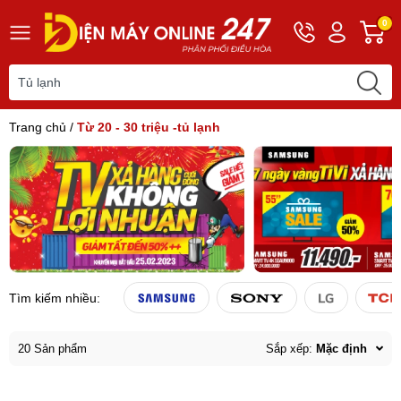
Hotline
Tài
G
0
0243
khoản
h
565
Hello,
T
2168
Khách
t
Trang chủ
/
Từ 20 - 30 triệu -tủ lạnh
Tìm kiếm nhiều:
20 Sản phẩm
Sắp xếp:
Mặc định