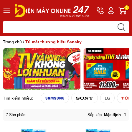
Hotline
Tài
G
0
0243
khoản
h
565
Hello,
T
2168
Khách
t
Trang chủ
/
Tủ mát thương hiệu Sanaky
Tìm kiếm nhiều:
Sắp xếp:
Mặc định
7 Sản phẩm