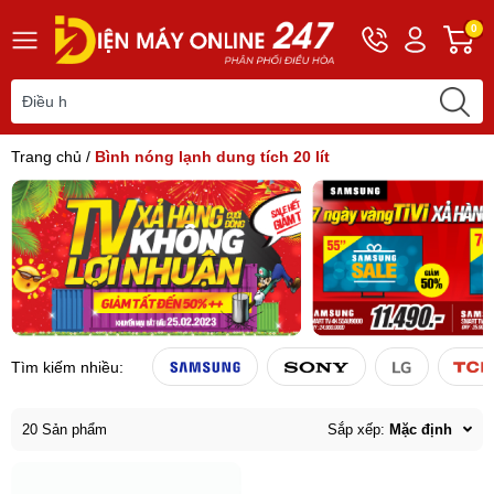
Hotline
Tài
G
0
0243
khoản
h
565
Hello,
T
2168
Khách
t
Trang chủ
/
Bình nóng lạnh dung tích 20 lít
Tìm kiếm nhiều:
20 Sản phẩm
Sắp xếp:
Mặc định