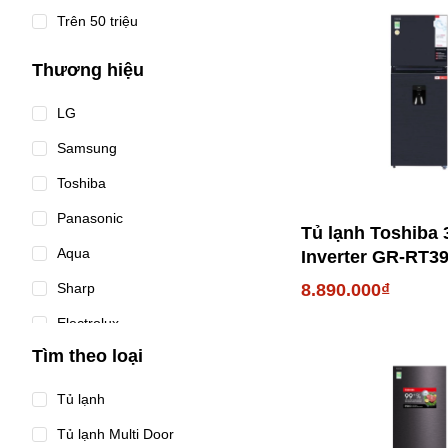
Trên 50 triệu
Thương hiệu
LG
Samsung
Toshiba
Panasonic
Tủ lạnh Toshiba 
Aqua
Inverter GR-RT3
PMV(06)-MG
8.890.000₫
Sharp
Electrolux
Tìm theo loại
Tủ lạnh
Tủ lạnh Multi Door