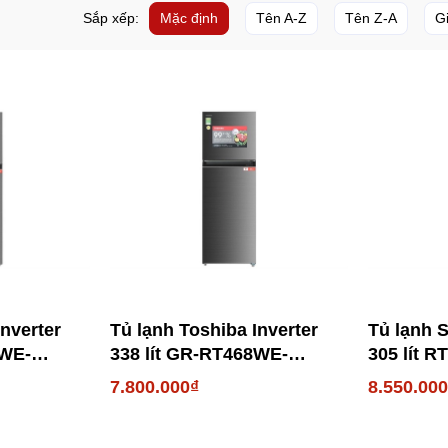
Sắp xếp:
Mặc định
Tên A-Z
Tên Z-A
G
nverter
Tủ lạnh Toshiba Inverter
Tủ lạnh 
9WE-
338 lít GR-RT468WE-
305 lít 
PMV(58)-MM
7.800.000₫
8.550.00