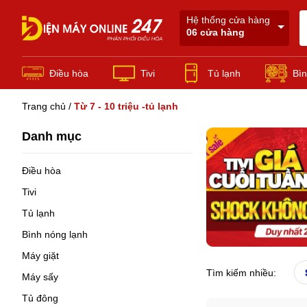
Hệ thống cửa hàng
06 cửa hàng
Điều hòa
Tivi
Tủ lạnh
Bìn
Trang chủ
Điều Hòa Thương Mại
/
Từ 7 - 10 triệu -tủ lạnh
Danh mục
Điều hòa
Tivi
Tủ lạnh
Bình nóng lạnh
Máy giặt
Tìm kiếm nhiều:
Máy sấy
Tủ đông