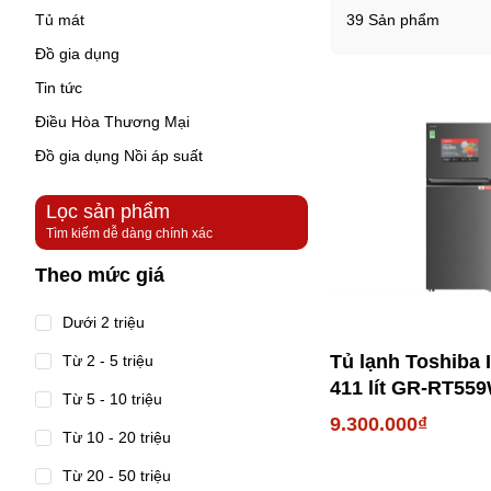
Tủ mát
39 Sản phẩm
Đồ gia dụng
Tin tức
Điều Hòa Thương Mại
Đồ gia dụng Nồi áp suất
Lọc sản phẩm
Tìm kiếm dễ dàng chính xác
Theo mức giá
Dưới 2 triệu
Tủ lạnh Toshiba I
Từ 2 - 5 triệu
411 lít GR-RT55
Từ 5 - 10 triệu
PMV(58)-MM
9.300.000₫
Từ 10 - 20 triệu
Từ 20 - 50 triệu