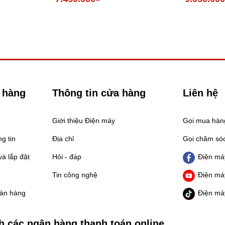
 hàng
Thông tin cửa hàng
Liên hệ
Giới thiệu Điện máy
Gọi mua hà
g tin
Địa chỉ
Gọi chăm só
à lắp đặt
Hỏi - đáp
Điện má
Tin công nghệ
Điện má
oàn hàng
Điện má
h các ngân hàng thanh toán online