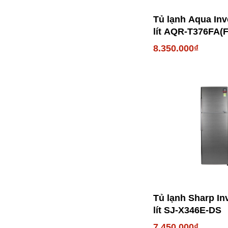
Tủ lạnh Aqua Inv
lít AQR-T376FA(
8.350.000₫
Tủ lạnh Sharp In
lít SJ-X346E-DS
7.450.000₫