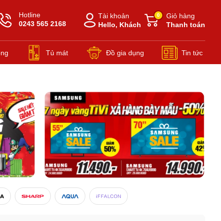
Hotline
Tài khoản
Giỏ hàng
0
0243 565 2168
Hello, Khách
Thanh toán
ông
Tủ mát
Đồ gia dụng
Tin tức
Đồ gia dụng Nồi áp suất