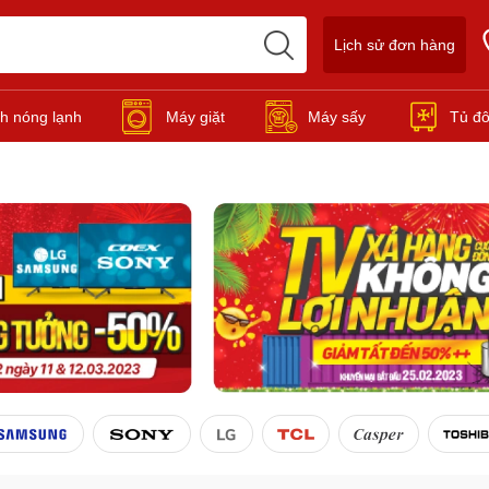
Lịch sử đơn hàng
h nóng lạnh
Máy giặt
Máy sấy
Tủ đ