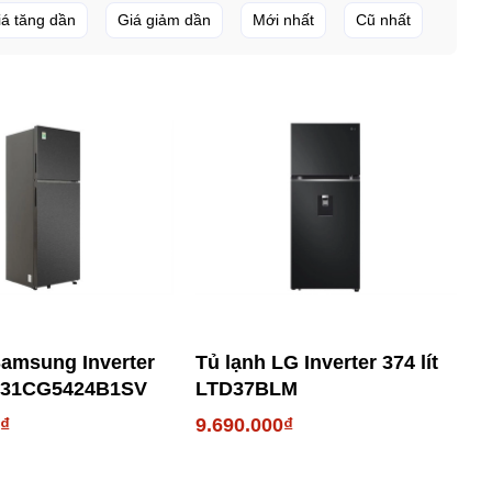
iá tăng dần
Giá giảm dần
Mới nhất
Cũ nhất
Samsung Inverter
Tủ lạnh LG Inverter 374 lít
RT31CG5424B1SV
LTD37BLM
0₫
9.690.000₫