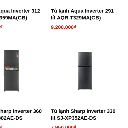
qua Inverter 312
Tủ lạnh Aqua Inverter 291
T359MA(GB)
lít AQR-T329MA(GB)
0₫
9.200.000₫
harp Inverter 360
Tủ lạnh Sharp Inverter 330
P382AE-DS
lít SJ-XP352AE-DS
0₫
7.950.000₫