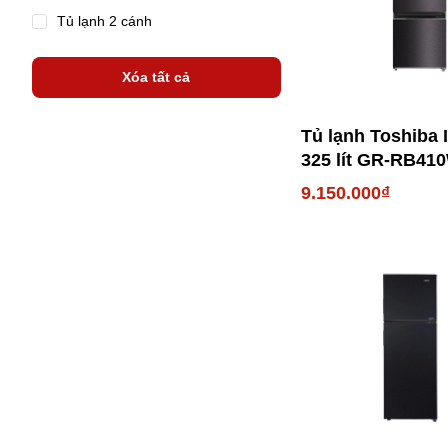
Tủ lạnh 2 cánh
Xóa tất cả
Tủ lạnh Toshiba I
325 lít GR-RB41
PMV(37)-SG
9.150.000₫