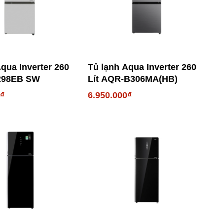
qua Inverter 260
Tủ lạnh Aqua Inverter 260
I298EB SW
Lít AQR-B306MA(HB)
0₫
6.950.000₫