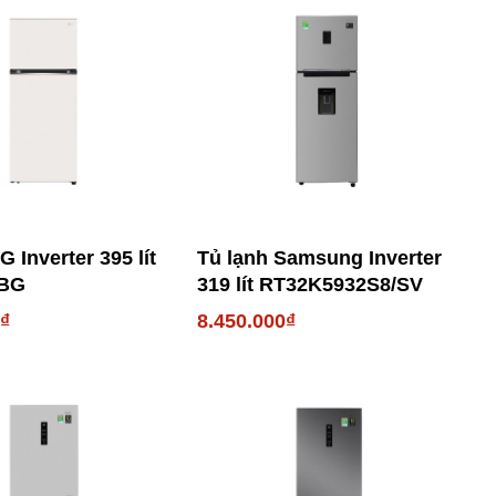
G Inverter 395 lít
Tủ lạnh Samsung Inverter
2BG
319 lít RT32K5932S8/SV
0₫
8.450.000₫