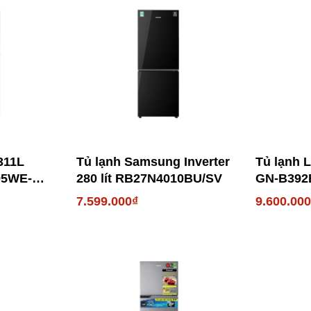
311L
Tủ lạnh Samsung Inverter
Tủ lạnh L
95WE-
280 lít RB27N4010BU/SV
GN-B39
7.599.000₫
9.600.00