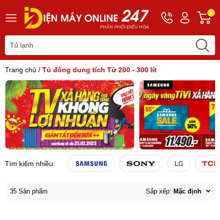
Hotline
Tài
G
0
0243
khoản
h
565
Hello,
T
2168
Khách
t
Trang chủ
/
Tủ đông dung tích Từ 200 - 300 lít
Tìm kiếm nhiều:
35 Sản phẩm
Sắp xếp:
Mặc định