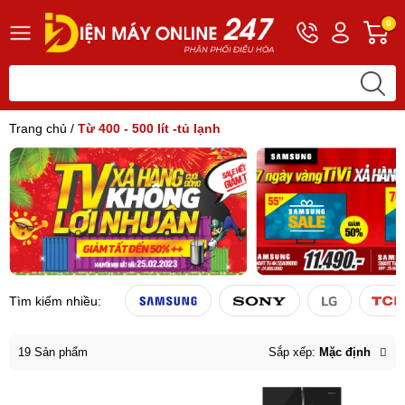
Hotline
Tài
G
0
0243
khoản
h
565
Hello,
T
2168
Khách
t
Trang chủ
/
Từ 400 - 500 lít -tủ lạnh
Tìm kiếm nhiều:
Sắp xếp:
Mặc định
19 Sản phẩm