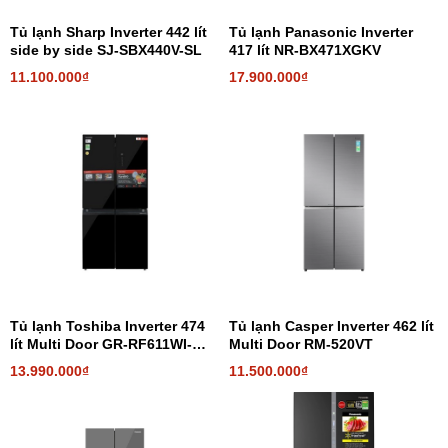
Tủ lạnh Sharp Inverter 442 lít
Tủ lạnh Panasonic Inverter
side by side SJ-SBX440V-SL
417 lít NR-BX471XGKV
11.100.000₫
17.900.000₫
Tủ lạnh Toshiba Inverter 474
Tủ lạnh Casper Inverter 462 lít
lít Multi Door GR-RF611WI-
Multi Door RM-520VT
PGV(22)-XK
13.990.000₫
11.500.000₫