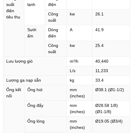
suất
lạnh
điện
điện
Công
kw
26.1
tiêu thụ
suất
Sưởi
Dòng
A
41.9
ấm
điện
Công
kw
25.4
suất
Lưu lượng gió
m³/h
40,440
L/s
11,233
Lượng ga nạp sẵn
kg
33.4
Ống kết
Ống hút
mm
Ø38.1 (Ø1-1/2)
nối
(inches)
Ống đẩy
mm
Ø28.58 1/8)
(inches)
(Ø1-1/8)
Ống lỏng
mm
Ø19.05 (Ø3/4)
(inches)