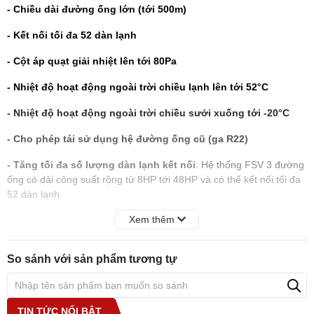
- Chiều dài đường ống lớn (tới 500m)
- Kết nối tối đa 52 dàn lạnh
- Cột áp quạt giải nhiệt lên tới 80Pa
- Nhiệt độ hoạt động ngoài trời chiều lạnh lên tới 52°C
- Nhiệt độ hoạt động ngoài trời chiều sưởi xuống tới -20°C
- Cho phép tái sử dụng hệ đường ống cũ (ga R22)
- Tăng tối đa số lượng dàn lạnh kết nối
: Hệ thống FSV 3 đường
ống có dải công suất rộng từ 8HP tới 48HP và có thể kết nối tối đa
52 dàn lạnh.
Xem thêm
- Chiều dài đường ống lớn:
Dễ dàng đáp ứng được yêu cầu kỹ
thuật cho nhiều tòa nhà với kích cỡ khác nhau. Chiều dài thực tế là
200m và chiều dài tối đa là 500m. Độ cao chênh lệch tối đa giữa
So sánh với sản phẩm tương tự
dàn nóng và dàn lạnh lên tới 90m, giữa 2 dàn lạnh lên tới 30m.
- Tiết kiệm điện năng vượt trội
: Hiệu suất vận hành được nâng
cao dp sử dụng môi chất lạnh R410a, máy nén biền dần DC và dàn
TIN TỨC NỔI BẬT