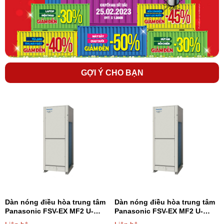
để được hỗ trợ tư vấn, thiết kế hoàn toàn MIỄN PHÍ và báo giá
nhanh nhất.
Qúy khách có thể tham khảo thêm các dòng điều hòa trung
tâm được phân phối bởi Điện máy 247 trực tiếp
trên website:
dienmayonline247.com
-
lapdieuhoa.vn
GỢI Ý CHO BẠN
Dàn nóng điều hòa trung tâm
Dàn nóng điều hòa trung tâm
Panasonic FSV-EX MF2 U-
Panasonic FSV-EX MF2 U-
8ME2H7 8HP - Loại 2 chiều
10ME2H7 10HP - Loại 2 chiều