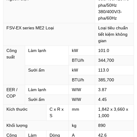
pha/50Hz
380/400V/3-
pha/60Hz
FSV-EX series ME2 Loại
Loại tiêu chuẩn
tiết kiệm không
gian
Công
Làm lạnh
kW
101.0
suất
BTU/h
344,700
Sưởi ấm
kW
113.0
BTU/h
385,700
EER /
Làm lạnh
W/W
3.87
COP
Sưởi ấm
W/W
4.45
Kích thước
C x R x
mm
1,842 x 3,660 x
S
1,000
Khối lượng
kg
890
Công
Làm
Dòng
A
42.6