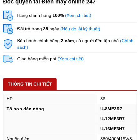
Độc quyền tại Điện máy online 247
Hàng chính hãng
100%
(Xem chi tiết)
Đổi trả trong
35
ngày
(Nếu do lỗi kỹ thuật)
Bảo hành chính hãng
2 năm
, có người đến tận nhà
(Chính
sách)
Giao hàng miễn phí
(Xem chi tiết)
THÔNG TIN CHI TIẾT
HP
36
Tổ hợp dàn nóng
U-8MF3R7
U-12MF3R7
U-16ME3H7
Nguồn điện
380/400/415V/3-