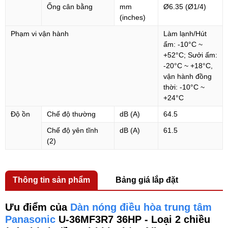
Ống cân bằng
mm
Ø6.35 (Ø1/4)
(inches)
Phạm vi vận hành
Làm lạnh/Hút
ẩm: -10°C ~
+52°C; Sưởi ấm:
-20°C ~ +18°C,
vận hành đồng
thời: -10°C ~
+24°C
Độ ồn
Chế độ thường
dB (A)
64.5
Chế độ yên tĩnh
dB (A)
61.5
(2)
Thông tin sản phẩm
Bảng giá lắp đặt
Ưu điểm của
Dàn nóng điều hòa trung tâm
Panasonic
U-36MF3R7 36HP - Loại 2 chiều