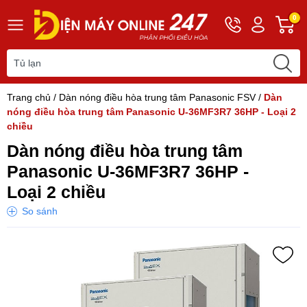
Hotline
Tài
G
0
0243
khoản
h
565
Hello,
T
2168
Khách
t
Trang chủ
/
Dàn nóng điều hòa trung tâm Panasonic FSV
/
Dàn
nóng điều hòa trung tâm Panasonic U-36MF3R7 36HP - Loại 2
chiều
Dàn nóng điều hòa trung tâm
Panasonic U-36MF3R7 36HP -
Loại 2 chiều
So sánh