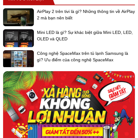
trao đổi nhiệt kiểu mới.
AirPlay 2 trên tivi là gì? Những thông tin về AirPlay
- Độ dài đường ống kết nối dàn lạnh sau bộ chia gas đầu tiên
2 mà bạn nên biết
lên đến 40m:
Hệ thống có thể kết nối tối đa 52 dàn lạnh, đường
ống môi chất linh hoạt là cơ sở giúp hệ thống này dễ dàng thiết kế
Mini LED là gì? Sự khác biệt giữa Mini LED, LED,
cho các công trình như nhà ga, sân bay, trường học và bệnh viện.
OLED và QLED
- Mở rộng phạm vi vận hành:
Công nghệ SpaceMax trên tủ lạnh Samsung là
+ Dải nhiệt độ hoạt động chiều lạnh: Phạm vi nhiệt độ hoạt động
gì? Ưu điểm của công nghệ SpaceMax
ngoài trời của dàn nóng mở rộng từ - 10°C tới 52°C nhờ được ứng
dụng công nghệ quạt giải nhiệt mới và máy nén biến tần hiệu suất
cao.
+ Dải nhiệt độ hoạt động chiều sưởi: Hệ thống có thể hoạt động tại
thời điểm nhiệt độ ngoài trời xuống tới -20°C.
+ Dải cài đặt nhiệt độ rộng: Người sử dụng có thể cài đặt nhiệt độ
hoạt động từ 16°C đến 30°C bằng điều khiển có dây
Do điều hòa trung tâm là sản phẩm đặc thù, cần phải xin giá từ
hãng để có giá tốt nhất cho dự án. Vì thế, chủ đầu tư, nhà thầu vui
lòng liên hệ tới hotline 091 6332 988- 091 2262 305- 094 7853 003