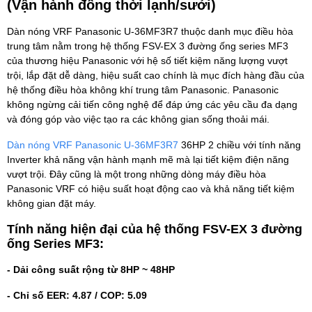
(Vận hành đồng thời lạnh/sưởi)
Dàn nóng VRF Panasonic U-36MF3R7 thuộc danh mục điều hòa
trung tâm nằm trong hệ thống FSV-EX 3 đường ống series MF3
của thương hiệu Panasonic với hệ số tiết kiệm năng lượng vượt
trội, lắp đặt dễ dàng, hiệu suất cao chính là mục đích hàng đầu của
hệ thống điều hòa không khí trung tâm Panasonic. Panasonic
không ngừng cải tiến công nghệ để đáp ứng các yêu cầu đa dạng
và đóng góp vào việc tạo ra các không gian sống thoải mái.
Dàn nóng VRF Panasonic U-36MF3R7
36HP 2 chiều với tính năng
Inverter khả năng vận hành mạnh mẽ mà lại tiết kiệm điện năng
vượt trội. Đây cũng là một trong những dòng máy điều hòa
Panasonic VRF có hiệu suất hoạt động cao và khả năng tiết kiệm
không gian đặt máy.
Tính năng hiện đại của hệ thống FSV-EX 3 đường
ống Series MF3:
- Dải công suất rộng từ 8HP ~ 48HP
- Chỉ số EER: 4.87 / COP: 5.09