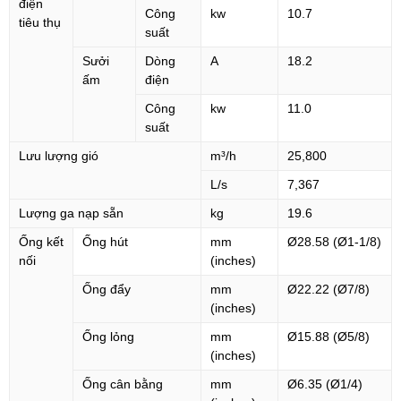
điện
Công
kw
10.7
tiêu thụ
suất
Sưởi
Dòng
A
18.2
ấm
điện
Công
kw
11.0
suất
Lưu lượng gió
m³/h
25,800
L/s
7,367
Lượng ga nạp sẵn
kg
19.6
Ống kết
Ống hút
mm
Ø28.58 (Ø1-1/8)
nối
(inches)
Ống đẩy
mm
Ø22.22 (Ø7/8)
(inches)
Ống lỏng
mm
Ø15.88 (Ø5/8)
(inches)
Ống cân bằng
mm
Ø6.35 (Ø1/4)