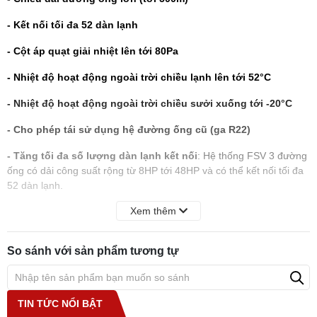
- Kết nối tối đa 52 dàn lạnh
- Cột áp quạt giải nhiệt lên tới 80Pa
- Nhiệt độ hoạt động ngoài trời chiều lạnh lên tới 52°C
- Nhiệt độ hoạt động ngoài trời chiều sưởi xuống tới -20°C
- Cho phép tái sử dụng hệ đường ống cũ (ga R22)
- Tăng tối đa số lượng dàn lạnh kết nối
: Hệ thống FSV 3 đường
ống có dải công suất rộng từ 8HP tới 48HP và có thể kết nối tối đa
52 dàn lạnh.
Xem thêm
- Chiều dài đường ống lớn:
Dễ dàng đáp ứng được yêu cầu kỹ
thuật cho nhiều tòa nhà với kích cỡ khác nhau. Chiều dài thực tế là
200m và chiều dài tối đa là 500m. Độ cao chênh lệch tối đa giữa
So sánh với sản phẩm tương tự
dàn nóng và dàn lạnh lên tới 90m, giữa 2 dàn lạnh lên tới 30m.
- Tiết kiệm điện năng vượt trội
: Hiệu suất vận hành được nâng
cao dp sử dụng môi chất lạnh R410a, máy nén biền dần DC và dàn
TIN TỨC NỔI BẬT
trao đổi nhiệt kiểu mới.