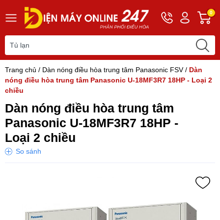
Hotline
Tài
G
0
0243
khoản
h
565
Hello,
T
2168
Khách
t
Trang chủ
/
Dàn nóng điều hòa trung tâm Panasonic FSV
/
Dàn
nóng điều hòa trung tâm Panasonic U-18MF3R7 18HP - Loại 2
chiều
Dàn nóng điều hòa trung tâm
Panasonic U-18MF3R7 18HP -
Loại 2 chiều
So sánh