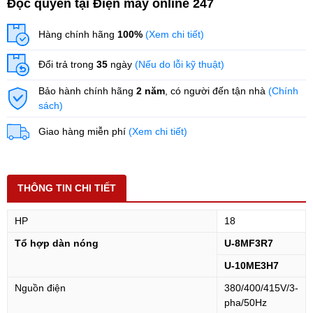
Độc quyền tại Điện máy online 247
Hàng chính hãng
100%
(Xem chi tiết)
Đổi trả trong
35
ngày
(Nếu do lỗi kỹ thuật)
Bảo hành chính hãng
2 năm
, có người đến tận nhà
(Chính
sách)
Giao hàng miễn phí
(Xem chi tiết)
THÔNG TIN CHI TIẾT
HP
18
Tổ hợp dàn nóng
U-8MF3R7
U-10ME3H7
Nguồn điện
380/400/415V/3-
pha/50Hz