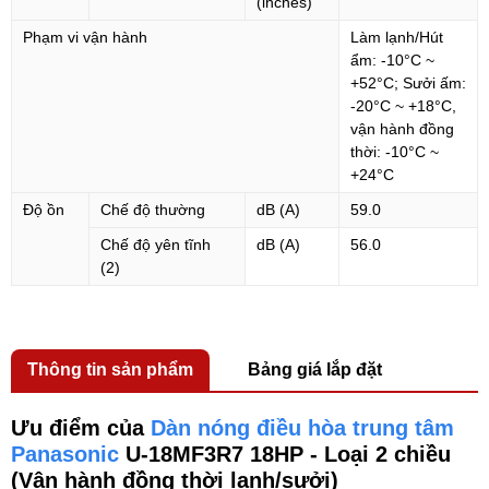
(inches)
Phạm vi vận hành
Làm lạnh/Hút
ẩm: -10°C ~
+52°C; Sưởi ấm:
-20°C ~ +18°C,
vận hành đồng
thời: -10°C ~
+24°C
Độ ồn
Chế độ thường
dB (A)
59.0
Chế độ yên tĩnh
dB (A)
56.0
(2)
Thông tin sản phẩm
Bảng giá lắp đặt
Ưu điểm của
Dàn nóng điều hòa trung tâm
Panasonic
U-18MF3R7 18HP - Loại 2 chiều
(Vận hành đồng thời lạnh/sưởi)