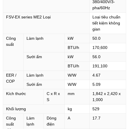
380/400V/3-
pha/60Hz
FSV-EX series ME2 Loại
Loại tiêu chuẩn
tiết kiệm không
gian
Công
Làm lạnh
kW
50.0
suất
BTU/h
170,600
Sưởi ấm
kW
56.0
BTU/h
191,100
EER /
Làm lạnh
W/W
4.67
COP
Sưởi ấm
W/W
5.09
Kích thước
C x R x
mm
1,842 x 2,420 x
S
1,000
Khối lượng
kg
529
Công
Làm
Dòng
A
17.7
suất
lạnh
điện