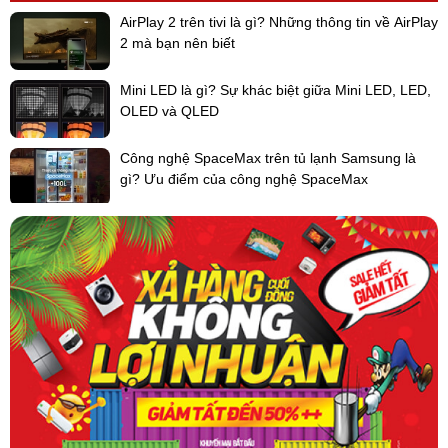
AirPlay 2 trên tivi là gì? Những thông tin về AirPlay
- Độ dài đường ống kết nối dàn lạnh sau bộ chia gas đầu tiên
2 mà bạn nên biết
lên đến 40m:
Hệ thống có thể kết nối tối đa 52 dàn lạnh, đường
ống môi chất linh hoạt là cơ sở giúp hệ thống này dễ dàng thiết kế
Mini LED là gì? Sự khác biệt giữa Mini LED, LED,
cho các công trình như nhà ga, sân bay, trường học và bệnh viện.
OLED và QLED
- Mở rộng phạm vi vận hành:
Công nghệ SpaceMax trên tủ lạnh Samsung là
+ Dải nhiệt độ hoạt động chiều lạnh: Phạm vi nhiệt độ hoạt động
gì? Ưu điểm của công nghệ SpaceMax
ngoài trời của dàn nóng mở rộng từ - 10°C tới 52°C nhờ được ứng
dụng công nghệ quạt giải nhiệt mới và máy nén biến tần hiệu suất
cao.
+ Dải nhiệt độ hoạt động chiều sưởi: Hệ thống có thể hoạt động tại
thời điểm nhiệt độ ngoài trời xuống tới -20°C.
+ Dải cài đặt nhiệt độ rộng: Người sử dụng có thể cài đặt nhiệt độ
hoạt động từ 16°C đến 30°C bằng điều khiển có dây.
Do điều hòa trung tâm
là sản phẩm đặc thù, cần phải xin giá từ
hãng để có giá tốt nhất cho dự án. Vì thế, chủ đầu tư, nhà thầu vui
lòng liên hệ tới hotline 091 6332 988- 091 2262 305- 094 7853 003
để được hỗ trợ tư vấn, thiết kế hoàn toàn MIỄN PHÍ và báo giá