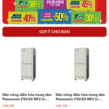
nhanh nhất.
Qúy khách có thể tham khảo thêm các dòng điều hòa trung
tâm được phân phối bởi Điện máy 247 trực tiếp
trên website:
dienmayonline247.com
-
lapdieuhoa.vn
GỢI Ý CHO BẠN
Dàn nóng điều hòa trung tâm
Dàn nóng điều hòa trung tâm
Panasonic FSV-EX MF2 U-
Panasonic FSV-EX MF2 U-
8ME2H7 8HP - Loại 2 chiều
10ME2H7 10HP - Loại 2 chiều
Liên hệ
Liên hệ