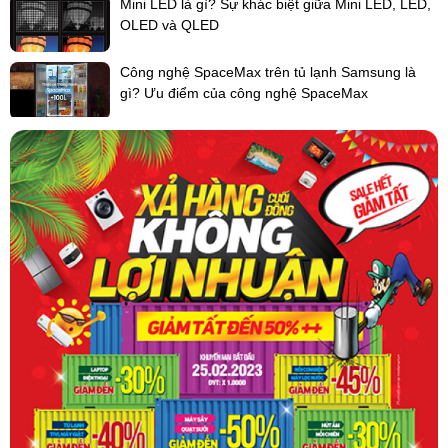
Mini LED là gì? Sự khác biệt giữa Mini LED, LED,
OLED và QLED
Công nghệ SpaceMax trên tủ lạnh Samsung là
gì? Ưu điểm của công nghệ SpaceMax
- Bơm nước xả được lắp sẵn với độ nâng đường ống là 700 mm.
- Có thể lựa chọn tốc độ gió theo 3 cấp độ hoặc tự động. Điều
khiển lưu lượng gió tự động có thể được cài đặt bằng điều khiển từ
xa có dây BRC1E63.
- Độ ồn thấp
- Hiệu suất năng lượng
Động cơ quạt DC giúp vận hành tiết kiệm năng lượng
- Dễ dàng lắp đặt