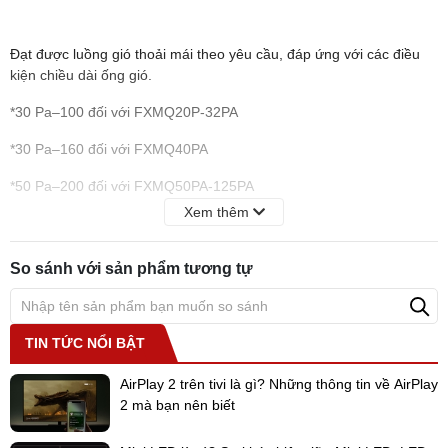
Đạt được luồng gió thoải mái theo yêu cầu, đáp ứng với các điều
kiện chiều dài ống gió.
*30 Pa–100 đối với FXMQ20P-32PA
*30 Pa–160 đối với FXMQ40PA
*50 Pa–200 đối với FXMQ50PA-125PA
Xem thêm
*50 Pa–140 đối với FXMQ140PA
- Tất cả các model có độ dày chỉ 300 mm và trọng lượng của các
So sánh với sản phẩm tương tự
model FXMQ40-140PA đều giảm.
TIN TỨC NỔI BẬT
AirPlay 2 trên tivi là gì? Những thông tin về AirPlay
2 mà bạn nên biết