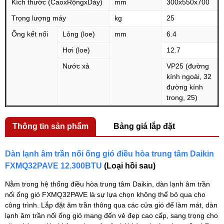
Kích thước (CaoxRộngxDày)
mm
300x550x700
Trọng lượng máy
kg
25
Ống kết nối
Lỏng (loe)
mm
6.4
Hơi (loe)
12.7
Nước xả
VP25 (đường
kính ngoài, 32
đường kính
trong, 25)
Thông tin sản phẩm
Bảng giá lắp đặt
Dàn lạnh âm trần nối ống gió điều hòa trung tâm Daikin
FXMQ32PAVE 12.300BTU
(Loại hồi sau)
Nằm trong hệ thống điều hòa trung tâm Daikin, dàn lạnh âm trần
nối ống gió FXMQ32PAVE là sự lựa chọn không thể bỏ qua cho
công trình. Lắp đặt âm trần thông qua các cửa gió để làm mát, dàn
lạnh âm trần nối ống gió mang đến vẻ đẹp cao cấp, sang trọng cho