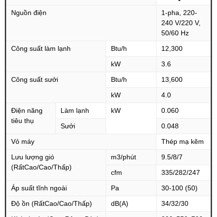
Nguồn điện
1-pha, 220-
240 V/220 V,
50/60 Hz
Công suất làm lạnh
Btu/h
12,300
kW
3.6
Công suất sưởi
Btu/h
13,600
kW
4.0
Điện năng
Làm lạnh
kW
0.060
tiêu thụ
Sưởi
0.048
Vỏ máy
Thép mạ kẽm
Lưu lượng gió
m3/phút
9.5/8/7
(RấtCao/Cao/Thấp)
cfm
335/282/247
Áp suất tĩnh ngoài
Pa
30-100 (50)
Độ ồn (RấtCao/Cao/Thấp)
dB(A)
34/32/30