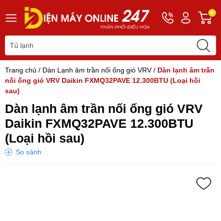
Hotline
Tài
G
0
0243
khoản
h
565
Hello,
T
2168
Khách
t
Trang chủ
/
Dàn Lạnh âm trần nối ống gió VRV
/
Dàn lạnh âm trần
nối ống gió VRV Daikin FXMQ32PAVE 12.300BTU (Loại hồi
sau)
Dàn lạnh âm trần nối ống gió VRV
Daikin FXMQ32PAVE 12.300BTU
(Loại hồi sau)
So sánh