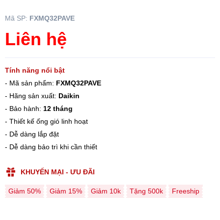
Mã SP:
FXMQ32PAVE
Liên hệ
Tính năng nổi bật
- Mã sản phẩm:
FXMQ32PAVE
- Hãng sản xuất:
Daikin
- Bảo hành:
12 tháng
- Thiết kế ống gió linh hoạt
- Dễ dàng lắp đặt
- Dễ dàng bảo trì khi cần thiết
KHUYẾN MẠI - ƯU ĐÃI
Giảm 50%
Giảm 15%
Giảm 10k
Tặng 500k
Freeship