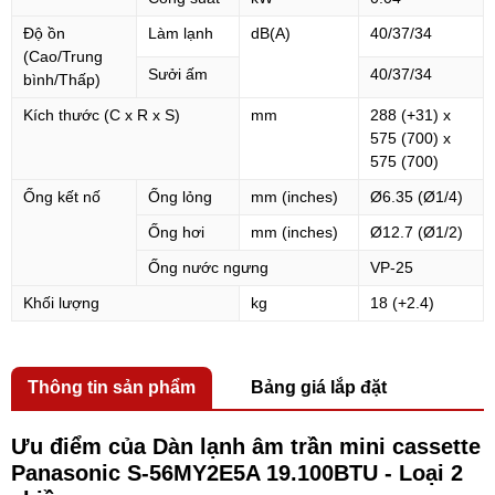
Độ ồn
Làm lạnh
dB(A)
40/37/34
(Cao/Trung
Sưởi ấm
40/37/34
bình/Thấp)
Kích thước (C x R x S)
mm
288 (+31) x
575 (700) x
575 (700)
Ống kết nố
Ống lỏng
mm (inches)
Ø6.35 (Ø1/4)
Ống hơi
mm (inches)
Ø12.7 (Ø1/2)
Ống nước ngưng
VP-25
Khối lượng
kg
18 (+2.4)
Thông tin sản phẩm
Bảng giá lắp đặt
Ưu điểm của Dàn lạnh âm trần mini cassette
Panasonic S-56MY2E5A 19.100BTU - Loại 2