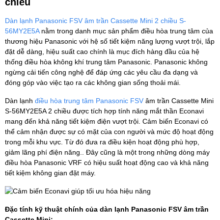
chiều
Dàn lạnh Panasonic FSV âm trần Cassette Mini 2 chiều S-
56MY2E5A
nằm trong danh mục sản phẩm điều hòa trung tâm của
thương hiệu Panasonic với hệ số tiết kiệm năng lượng vượt trội, lắp
đặt dễ dàng, hiệu suất cao chính là mục đích hàng đầu của hệ
thống điều hòa không khí trung tâm Panasonic. Panasonic không
ngừng cải tiến công nghệ để đáp ứng các yêu cầu đa dạng và
đóng góp vào việc tạo ra các không gian sống thoải mái.
Dàn lạnh
điều hòa trung tâm Panasonic FSV
âm trần Cassette Mini
S-56MY2E5A 2 chiều được tích hợp tính năng mắt thần Econavi
mang đến khả năng tiết kiệm điện vượt trội. Cảm biến Econavi có
thể cảm nhận được sự có mặt của con người và mức độ hoạt động
trong mỗi khu vực. Từ đó đưa ra điều kiện hoạt động phù hợp,
giảm lãng phí điện năng.. Đây cũng là một trong những dòng máy
điều hòa Panasonic VRF có hiệu suất hoạt động cao và khả năng
tiết kiệm không gian đặt máy.
Đặc tính kỹ thuật chính của dàn lạnh Panasonic FSV âm trần
Cassette Mini: