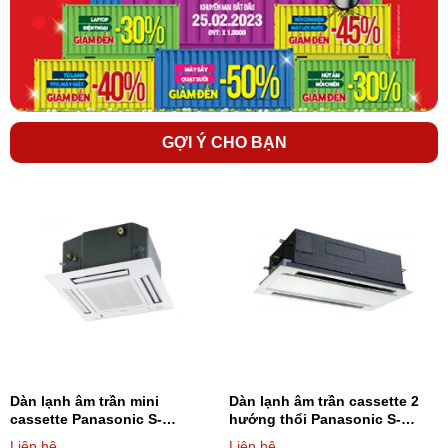
GỢI Ý CHO BẠN
Dàn lạnh âm trần mini
Dàn lạnh âm trần cassette 2
cassette Panasonic S-
hướng thổi Panasonic S-
36MY2E5A 12.300BTU - Loại 2
73ML1E5 24.900BTU - Loại 2
Liên hệ
Liên hệ