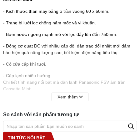
- Kích thước thân máy bằng ô trần vuông 60 x 60mm.
- Trang bị lưới lọc chống nấm mốc và vi khuẩn.
- Bơm nước ngưng mạnh mẽ với lực đẩy lên đến 750mm.
- Động cơ quạt DC với nhiều cấp độ, dàn trao đổi nhiệt mới đảm
bảo hiện quả năng lượng cao, tiết kiệm điện năng tiêu thụ.
- Có cửa cấp khí tươi.
- Cấp lạnh nhiều hướng.
Chi tiết tính năng nổi bật mà dàn lạnh Panasonic FSV âm trần
Cassette Mini:
Xem thêm
- Thiết kế gọn gàng: Mặt nạ kích thước gọn gàng (70 x 70cm) có
thể lắp đặt trong những phòng nhỏ có không gian hạn chế.
So sánh với sản phẩm tương tự
- Nhẹ hơn, mỏng hơn, dễ lắp đặt hơn: Với khu vực hạn chế không
gian trần thì dàn lạnh âm trần Mini Cassette rất phù hợp (chỉ cần
khoảng không gian 288mm lắp đặt thân máy).
TIN TỨC NỔI BẬT