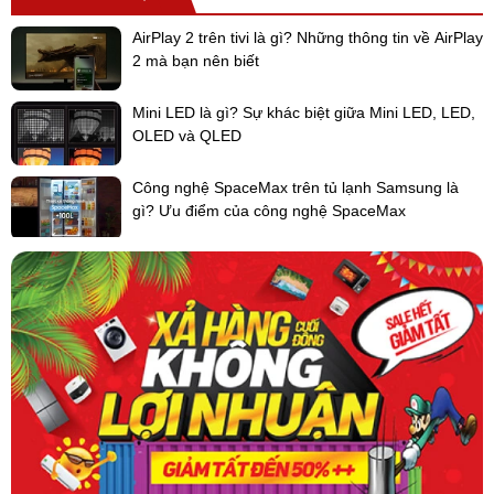
- Bơm nước ngưng mạnh mẽ: Tích hợp bơm nước ngưng mạnh
mẽ cho phép đặt ống thoát nước ngưng lên đến 750mm.
AirPlay 2 trên tivi là gì? Những thông tin về AirPlay
2 mà bạn nên biết
- Bộ lọc không khí chống nấm mốc tuổi thọ cao: Bộ lọc không khí
chống nấm mốc và vi khuẩn có thể vệ sinh đảm bảo không khí luôn
Mini LED là gì? Sự khác biệt giữa Mini LED, LED,
sạch và an toàn.
OLED và QLED
Xem thêm các sản phẩm khác tại:
Dàn lạnh âm trần cassette
Panasonic
Công nghệ SpaceMax trên tủ lạnh Samsung là
gì? Ưu điểm của công nghệ SpaceMax
Do điều hòa trung tâm
là sản phẩm đặc thù, cần phải xin giá từ
hãng để có giá tốt nhất cho dự án. Vì thế, chủ đầu tư, nhà thầu vui
lòng liên hệ tới hotline 091 6332 988- 091 2262 305- 094 7853 003
để được hỗ trợ tư vấn, thiết kế hoàn toàn MIỄN PHÍ và báo giá
nhanh nhất.
Qúy khách có thể tham khảo thêm các dòng điều hòa trung
tâm được phân phối bởi Điện máy 247 trực tiếp
trên website:
dienmayonline247.com
-
lapdieuhoa.vn