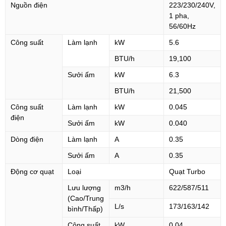
Nguồn điện
223/230/240V,
1 pha,
56/60Hz
Công suất
Làm lạnh
kW
5.6
BTU/h
19,100
Sưởi ấm
kW
6.3
BTU/h
21,500
Công suất
Làm lạnh
kW
0.045
điện
Sưởi ấm
kW
0.040
Dòng điện
Làm lạnh
A
0.35
Sưởi ấm
A
0.35
Động cơ quạt
Loại
Quạt Turbo
Lưu lượng
m3/h
622/587/511
(Cao/Trung
L/s
173/163/142
bình/Thấp)
Công suất
kW
0.04