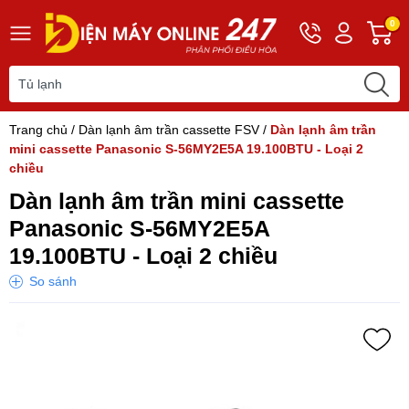
Hotline
Tài
G
0
0243
khoản
h
565
Hello,
T
2168
Khách
t
Trang chủ
/
Dàn lạnh âm trần cassette FSV
/
Dàn lạnh âm trần
mini cassette Panasonic S-56MY2E5A 19.100BTU - Loại 2
chiều
Dàn lạnh âm trần mini cassette
Panasonic S-56MY2E5A
19.100BTU - Loại 2 chiều
So sánh