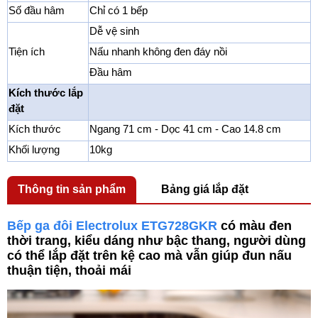
Số đầu hâm
Chỉ có 1 bếp
Dễ vệ sinh
Tiện ích
Nấu nhanh không đen đáy nồi
Đầu hâm
Kích thước lắp
đặt
Kích thước
Ngang 71 cm - Dọc 41 cm - Cao 14.8 cm
Khối lượng
10kg
Thông tin sản phẩm
Bảng giá lắp đặt
Bếp ga đôi Electrolux ETG728GKR
có màu đen
thời trang, kiểu dáng như bậc thang, người dùng
có thể lắp đặt trên kệ cao mà vẫn giúp đun nấu
thuận tiện, thoải mái