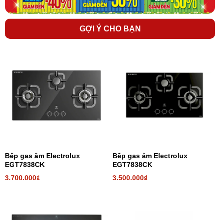
GỢI Ý CHO BẠN
Kiềng bếp gas bằng kim loại phủ men sáng bóng,
chắc bền
Thiết kế giúp giữ nồi, chảo ổn định trên mặt bếp, không bị nghiêng,
Bếp gas âm Electrolux
Bếp gas âm Electrolux
đổ.
EGT7838CK
EGT7838CK
3.700.000₫
3.500.000₫