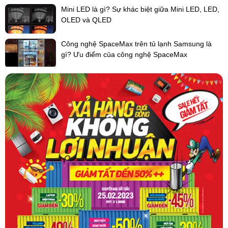
Mini LED là gì? Sự khác biệt giữa Mini LED, LED,
OLED và QLED
Công nghệ SpaceMax trên tủ lạnh Samsung là
gì? Ưu điểm của công nghệ SpaceMax
Đầu đốt bằng đồng thau bền bỉ hạn chế bị ăn mòn
Có nhiều lỗ nhỏ trên đầu đốt không chỉ giúp bếp gas đôi tạo được
ngọn lửa đều, tập trung làm chín thức ăn nhanh hơn mà còn tiết
kiệm năng lượng tối đa.
Xem thêm:
Ưu điểm của đầu đốt bằng đồng thau