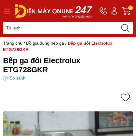
Hotline
Tài
G
0
0243
khoản
h
565
Hello,
T
2168
Khách
t
Trang chủ
/
Đồ gia dụng bếp ga
/
Bếp ga đôi Electrolux
ETG728GKR
Bếp ga đôi Electrolux
ETG728GKR
So sánh