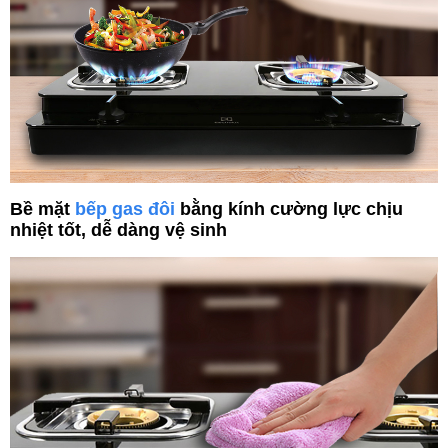
Bề mặt
bếp gas đôi
bằng kính cường lực chịu
nhiệt tốt, dễ dàng vệ sinh