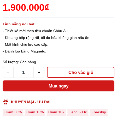
1.900.000₫
Tính năng nổi bật
- Thiết kế mới theo tiêu chuẩn Châu Âu
- Khoang bếp rộng rãi, tối đa hóa không gian nấu ăn.
- Mặt kính chịu lực cao cấp.
- Đánh lửa bằng Magneto.
Số lượng:
Còn hàng
Cho vào giỏ
–
+
Mua ngay
KHUYẾN MẠI - ƯU ĐÃI
Giảm 50%
Giảm 15%
Giảm 10k
Tặng 500k
Freeship