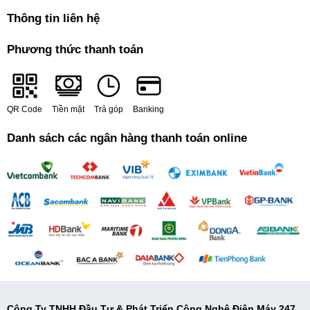
Thông tin liên hệ
Phương thức thanh toán
QR Code
Tiền mặt
Trả góp
Banking
Danh sách các ngân hàng thanh toán online
Bếp ga đôi Electrolux
ETG728GKR giá đỡ nhỏ
cho phép bạn nấu nướng với nồi/chảo có kích
thước nhỏ thuận tiện
Công Ty TNHH Đầu Tư & Phát Triển Công Nghệ Điện Máy 247