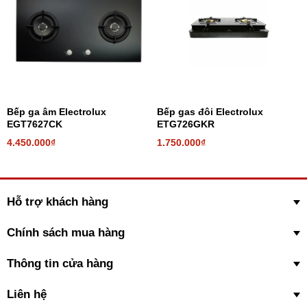
Bếp ga âm Electrolux
Bếp gas đôi Electrolux
EGT7627CK
ETG726GKR
4.450.000₫
1.750.000₫
Đầu hâm tiện dụng
Cho bạn sử dụng ngọn lửa nhỏ khi hâm nóng hay nấu các món
hầm, ninh nhừ trong thời gian dài, rất an toàn và tiết kiệm nhiên
Hỗ trợ khách hàng
liệu.
Xem thêm:
Lợi ích của đầu hâm
Chính sách mua hàng
Thông tin cửa hàng
Liên hệ