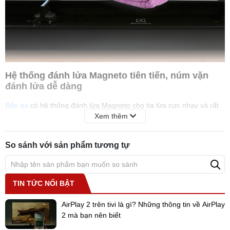
Hệ thống đánh lửa Magneto tiên tiến, núm vặn
đánh lửa dễ dàng
Bếp ga
có hệ thống đánh lửa Magneto cho tia lửa cực nhạy và rất
Xem thêm
an toàn cho người sử dụng khi nấu nướng.
Nút vặn đánh lửa bật bếp, tắt bếp, tùy chỉnh nhiệt độ dễ dàng giúp
So sánh với sản phẩm tương tự
nấu các món ăn chín nhanh hơn và ngon hơn.
TIN TỨC NỔI BẬT
AirPlay 2 trên tivi là gì? Những thông tin về AirPlay
2 mà bạn nên biết