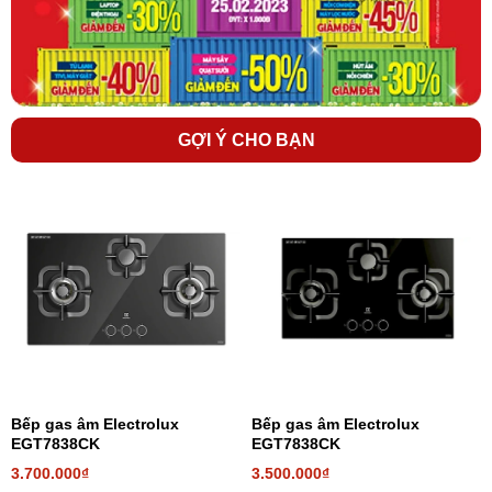
Đầu đốt bằng hợp kim nhôm bền tốt
Không bị biến dạng khi tiếp xúc với nhiệt độ cao từ bếp, lâu bị mài
GỢI Ý CHO BẠN
mòn. Trên đầu đốt
bếp gas Electrolux
có thiết kế nhiều khe hở nhỏ
giúp dẫn nhiệt tốt, nấu thức ăn chín nhanh.
Xem thêm:
Ưu điểm của đầu đốt bằng hợp kim nhôm
Bếp gas âm Electrolux
Bếp gas âm Electrolux
EGT7838CK
EGT7838CK
3.700.000₫
3.500.000₫