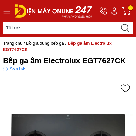
Hotline
Tài
G
0
0243
khoản
h
565
Hello,
T
2168
Khách
t
Trang chủ
/
Đồ gia dụng bếp ga
/
Bếp ga âm Electrolux
EGT7627CK
Bếp ga âm Electrolux EGT7627CK
So sánh