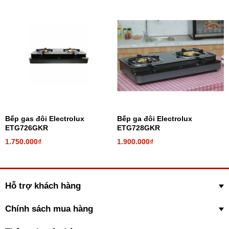
Thiết kế đầu hâm tiện dụng
Cho phép chị em nội trợ hâm nóng, hầm, ninh món ăn dễ dàng, tốn
Bếp gas đôi Electrolux
Bếp ga đôi Electrolux
ít gas, không sợ thức ăn bị cháy khét.
ETG726GKR
ETG728GKR
Xem thêm:
Lợi ích của đầu hâm
1.750.000₫
1.900.000₫
Hỗ trợ khách hàng
Chính sách mua hàng