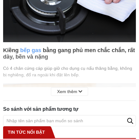
Kiềng
bếp gas
bằng gang phủ men chắc chắn, rất
dày, bền và nặng
Có 4 chân cứng cáp giúp giữ cho dụng cụ nấu thăng bằng, không
bị nghiêng, đổ ra ngoài khi đặt lên bếp.
Xem thêm
So sánh với sản phẩm tương tự
TIN TỨC NỔI BẬT