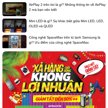
AirPlay 2 trên tivi là gì? Những thông tin về AirPlay
2 mà bạn nên biết
Mini LED là gì? Sự khác biệt giữa Mini LED, LED,
OLED và QLED
Hệ thống đánh lửa IC hoạt động tốt với pin 1.5 V
tạo tia lửa cực nhanh
Công nghệ SpaceMax trên tủ lạnh Samsung là
gì? Ưu điểm của công nghệ SpaceMax
Giúp công việc bật, tắt bếp dễ dàng, thuận tiện và an toàn.