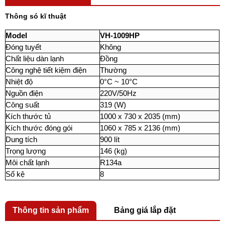
Thông só kĩ thuật
Model
VH-1009HP
Đóng tuyết
Không
Chất liệu dàn lạnh
Đồng
Công nghệ tiết kiệm điện
Thường
Nhiệt độ
0°C ~ 10°C
Nguồn điện
220V/50Hz
Công suất
319 (W)
Kích thước tủ
1000 x 730 x 2035 (mm)
Kích thước đóng gói
1060 x 785 x 2136 (mm)
Dung tích
900 lít
Trọng lượng
146 (kg)
Môi chất lạnh
R134a
Số kệ
8
Thông tin sản phẩm
Bảng giá lắp đặt