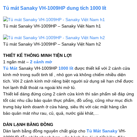
Tủ mát Sanaky VH-1009HP dung tích 1000 lít
Tủ mát Sanaky VH-1009HP – Sanaky Việt Nam h1
Tủ mát Sanaky VH-1009HP – Sanaky Việt Nam h2
THIẾT KẾ THÔNG MINH TIỆN LỢI
1 ngăn mát –
2 cánh mở
Tủ Mát
Sanaky VH-1009HP
1000 lít
được thiết kế với 2 cánh cửa
kính mở trong suốt tinh tế , nhỏ gọn và không chiếm nhiều diện
tích. Với 2 cánh kính mở riêng biệt người sử dụng sẽ hạn chế được
hơi lạnh thất thoát ra ngoài khi mở tủ.
Thiết kế dáng đứng cùng 2 cánh cửa kính thì sản phẩm sẽ đáp ứng
tốt các nhu cầu bảo quản thực phẩm, đồ uống, cũng như mục đích
trưng bày kinh doanh ở cửa hàng, siêu thị với các mặt hàng cần
bảo quản mát như rau, củ, quả, nước giải khát,…
DÀN LẠNH BẰNG ĐỒNG
Dàn lạnh bằng đồng nguyên chất giúp cho
Tủ Mát Sanaky
VH-