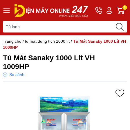
Hotline
Tài
G
0
0243
khoản
h
565
Hello,
T
2168
Khách
t
Trang chủ
/
tủ mát dung tích 1000 lít
/
Tủ Mát Sanaky 1000 Lít VH
1009HP
Tủ Mát Sanaky 1000 Lít VH
1009HP
So sánh