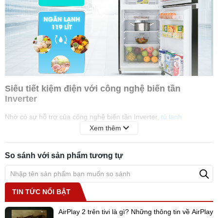
Siêu tiết kiệm điện với công nghệ biến tần
Inverter
Nhờ có sự hỗ trợ của công nghệ biến tần Inverter,
tủ lạnh
Toshiba
GR-B22VU UKG sẽ giúp bạn bớt lo lắng về tiền điện mỗi
Xem thêm
tháng, vì mang lại khả năng tiết kiệm điện hiệu quả so với tủ lạnh
thông thường.
So sánh với sản phẩm tương tự
Công nghệ biến tần này sẽ kiểm soát sự hoạt động của máy nén
giúp duy trì nhiệt độ bên trong tủ và hạn chế tiếng ồn đến mức tối
đa.
TIN TỨC NỔI BẬT
AirPlay 2 trên tivi là gì? Những thông tin về AirPlay