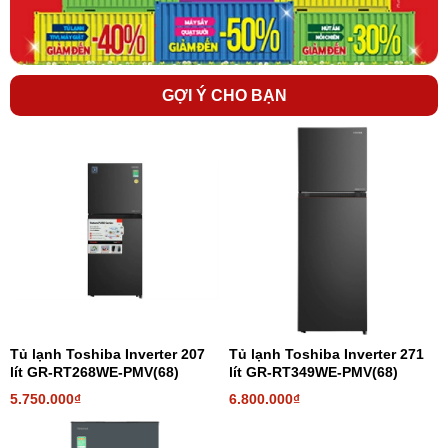
GỢI Ý CHO BẠN
Công nghệ Ag+ Bio kháng khuẩn mạnh và khử
mùi tối ưu
Hệ thống màng lọc Ag+ Bio của tủ sẽ kháng khuẩn và khử mùi tối
đa các loại thực phẩm có mùi khó chịu nhất như thịt và cá. Đồng
thời, bộ lọc sinh học góc Aldehyde sẽ hỗ trợ việc khử mùi cực mạnh
thuộc nhóm thực phẩm lên men (như nước tương, rượu,…) mà
trước đây không thể khử được.
Tủ lạnh Toshiba Inverter 207
Tủ lạnh Toshiba Inverter 271
lít GR-RT268WE-PMV(68)
lít GR-RT349WE-PMV(68)
5.750.000₫
6.800.000₫