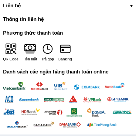
Liên hệ
Thông tin liên hệ
Phương thức thanh toán
QR Code
Tiền mặt
Trả góp
Banking
Thoải mái dự trữ rau củ với ngăn chứa lớn
Danh sách các ngân hàng thanh toán online
Ngăn chứa lớn cho phép bạn có thể dự trữ rau củ nhiều mà vẫn
yên tâm về mức độ tươi ngon của thực phẩm. Ngoài ra, ngăn chứa
có khả năng giữ ẩm tốt nên đảm bảo cho việc bảo quản thực phẩm
được kéo dài.