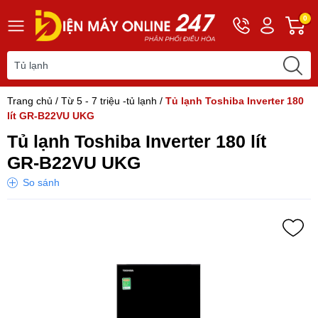
Hotline
Tài
G
0
0243
khoản
h
565
Hello,
T
2168
Khách
t
Trang chủ
/
Từ 5 - 7 triệu -tủ lạnh
/
Tủ lạnh Toshiba Inverter 180
lít GR-B22VU UKG
Tủ lạnh Toshiba Inverter 180 lít
GR-B22VU UKG
So sánh