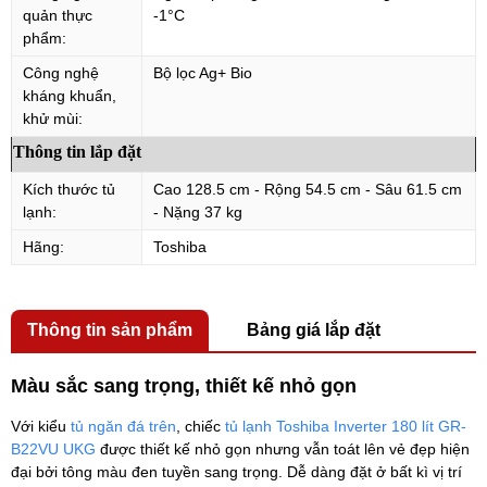
quản thực
-1°C
phẩm:
Công nghệ
Bộ lọc Ag+ Bio
kháng khuẩn,
khử mùi:
Thông tin lắp đặt
Kích thước tủ
Cao 128.5 cm - Rộng 54.5 cm - Sâu 61.5 cm
lạnh:
- Nặng 37 kg
Hãng:
Toshiba
Thông tin sản phẩm
Bảng giá lắp đặt
Màu sắc sang trọng, thiết kế nhỏ gọn
Với kiểu
tủ ngăn đá trên
, chiếc
tủ lạnh Toshiba Inverter 180 lít GR-
B22VU UKG
được thiết kế nhỏ gọn nhưng vẫn toát lên vẻ đẹp hiện
đại bởi tông màu đen tuyền sang trọng. Dễ dàng đặt ở bất kì vị trí