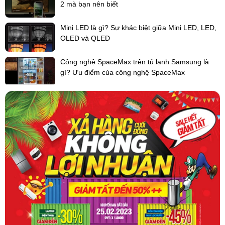
2 mà bạn nên biết
Mini LED là gì? Sự khác biệt giữa Mini LED, LED,
OLED và QLED
Công nghệ SpaceMax trên tủ lạnh Samsung là
gì? Ưu điểm của công nghệ SpaceMax
Bảo quản lạnh thực phẩm toàn diện nhờ hệ thống
khí lạnh vòng cung
Công nghệ làm lạnh thực phẩm bằng luồng khí vòng cung giúp hơi
lạnh được lưu chuyển đến mọi ngóc ngách trong
tủ lạnh
cũng như
khắc phục được tình trạng thực phẩm bị đông đá (do quá lạnh) hay
bị hư hao (do thiếu độ lạnh).