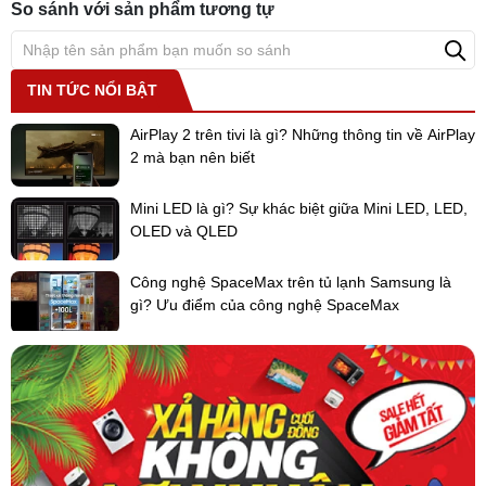
So sánh với sản phẩm tương tự
và 1 hộc làm đá viên.
-
Tủ lạnh Sharp Inverter
này có khả năng
làm đá tự động
, thậm
chí có thể
tự động làm sạch khay đá
nhằm giảm bớt thao tác vệ
TIN TỨC NỔI BẬT
sinh khay đá cho người dùng. Đồng thời máy còn đảm bảo cho ra
những viên đá tinh khiết hơn.
AirPlay 2 trên tivi là gì? Những thông tin về AirPlay
2 mà bạn nên biết
Mini LED là gì? Sự khác biệt giữa Mini LED, LED,
OLED và QLED
Công nghệ SpaceMax trên tủ lạnh Samsung là
gì? Ưu điểm của công nghệ SpaceMax
*Hình ảnh chỉ mang tính chất minh họa
Công nghệ tiết kiệm điện