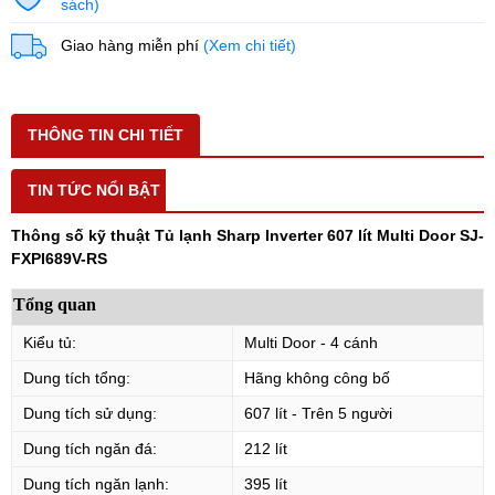
sách)
Giao hàng miễn phí
(Xem chi tiết)
THÔNG TIN CHI TIẾT
TIN TỨC NỔI BẬT
Thông số kỹ thuật Tủ lạnh Sharp Inverter 607 lít Multi Door SJ-
FXPI689V-RS
Tổng quan
Kiểu tủ:
Multi Door - 4 cánh
Dung tích tổng:
Hãng không công bố
Dung tích sử dụng:
607 lít - Trên 5 người
Dung tích ngăn đá:
212 lít
Dung tích ngăn lạnh:
395 lít