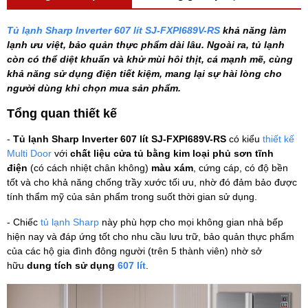
Tủ lạnh Sharp Inverter 607 lít SJ-FXPI689V-RS
khả năng làm
lạnh ưu việt, bảo quản thực phẩm dài lâu. Ngoài ra, tủ lạnh
còn có thể diệt khuẩn và khử mùi hôi thịt, cá mạnh mẽ, cùng
khả năng sử dụng điện tiết kiệm, mang lại sự hài lòng cho
người dùng khi chọn mua sản phẩm.
Tổng quan thiết kế
-
Tủ lạnh Sharp Inverter 607 lít SJ-FXPI689V-RS
có kiểu
thiết kế
Multi Door
với
chất liệu cửa tủ bằng kim loại phủ sơn tĩnh
điện
(có cách nhiệt chân không)
màu xám
, cứng cáp, có độ bền
tốt và cho khả năng chống trầy xước tối ưu, nhờ đó đảm bảo được
tính thẩm mỹ của sản phẩm trong suốt thời gian sử dụng.
- Chiếc
tủ lạnh Sharp
này phù hợp cho mọi không gian nhà bếp
hiện nay và đáp ứng tốt cho nhu cầu lưu trữ, bảo quản thực phẩm
của các hộ gia đình đông người (trên 5 thành viên) nhờ sở
hữu
dung tích sử dụng
607 lít
.