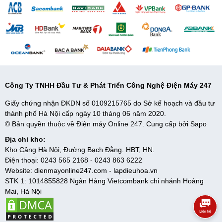
- Chuông báo khi quên đóng cửa: Giúp người dùng
phát hiện
nhanh chóng
cửa
tủ lạnh
chưa được khép kín hoặc mở quá lâu,
gây thất thoát hơi lạnh ra ngoài làm ảnh hưởng đến việc bảo quản
thực phẩm và điện năng tiêu thụ của thiết bị.
- Làm đá tự động:
Giảm bớt thao tác làm đá theo cách thủ
công
, thuận tiện cho người dùng khi có thói quen sử dụng đá viên
thường xuyên.
Công Ty TNHH Đầu Tư & Phát Triển Công Nghệ Điện Máy 247
Giấy chứng nhận ĐKDN số 0109215765 do Sở kế hoạch và đầu tư
thành phố Hà Nội cấp ngày 10 tháng 06 năm 2020.
© Bản quyền thuộc về Điện máy Online 247. Cung cấp bởi
Sapo
Địa chỉ kho:
Kho Cảng Hà Nội, Đường Bạch Đằng. HBT, HN.
Điện thoại:
0243 565 2168
-
0243 863 6222
Website:
dienmayonline247.com
-
lapdieuhoa.vn
STK 1: 1014855828 Ngân Hàng Vietcombank chi nhánh Hoàng
Mai, Hà Nội