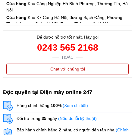
Cửa hàng
Khu Công Nghiệp Hà Bình Phương, Thường Tín, Hà
Nội
Cửa hàng
Kho K7 Cảng Hà Nội, đường Bạch Đằng, Phường
Thanh Lương, Quận Hai Bà Trưng, Thành phố Hà Nội
Cửa hàng
57 Hạ Đình, Phường Thanh Xuân Trung, Thanh
Để được hỗ trợ tốt nhất. Hãy gọi
Xuân, Hà Nội
0243 565 2168
HOẶC
Chat với chúng tôi
Độc quyền tại Điện máy online 247
Hàng chính hãng
100%
(Xem chi tiết)
Đổi trả trong
35
ngày
(Nếu do lỗi kỹ thuật)
Bảo hành chính hãng
2 năm
, có người đến tận nhà
(Chính