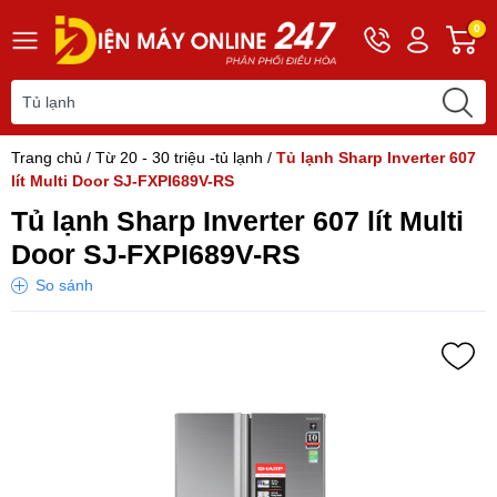
Hotline
Tài
G
0
0243
khoản
h
565
Hello,
T
2168
Khách
t
Trang chủ
/
Từ 20 - 30 triệu -tủ lạnh
/
Tủ lạnh Sharp Inverter 607
lít Multi Door SJ-FXPI689V-RS
Tủ lạnh Sharp Inverter 607 lít Multi
Door SJ-FXPI689V-RS
So sánh