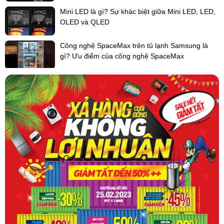
phẩm tươi sống.
Mini LED là gì? Sự khác biệt giữa Mini LED, LED,
OLED và QLED
Công nghệ SpaceMax trên tủ lạnh Samsung là
gì? Ưu điểm của công nghệ SpaceMax
* Hình ảnh chỉ mang tính chất minh họa
Ngăn cấp đông mềm Prime Fresh+
giữ thực
phẩm tươi ngon đến 7 ngày
Được thiết kế riêng biệt nên dễ dàng lấy thực phẩm khi cần. Ngoài
ra, với nhiệt độ -3 độ C giúp bảo quản thực phẩm không cần rã
đông và giữ chúng tươi ngon lên đến 7 ngày.