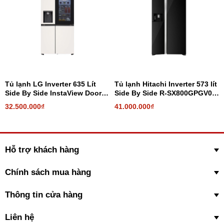
Dung tích 540 lít
nên phù hợp với gia đình từ 4 - 5 thành viên hoặc
những gia đình đông người hơn nhưng có nhu cầu lưu trữ thực
phẩm ít.
Tủ lạnh LG Inverter 635 Lít
Tủ lạnh Hitachi Inverter 573 lít
Side By Side InstaView Door-
Side By Side R-SX800GPGV0
in-Door GR-X257BG
GBK
32.500.000₫
41.000.000₫
Hỗ trợ khách hàng
* Hình ảnh chỉ mang tính chất minh họa
Chính sách mua hàng
Ngăn rau quả giữ rau củ quả tươi ngon với độ ẩm
Thông tin cửa hàng
và nhiệt độ tối ưu
Liên hệ
Ngăn rau được thiết kế dạng kéo khép kín, kích thước lớn có thể