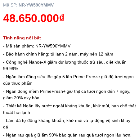
Mã SP:
NR-YW590YMMV
48.650.000₫
Tính năng nổi bật
- Mã sản phầm: NR-YW590YMMV
- Bảo hành chính hãng: tủ lạnh 2 năm, máy nén 12 năm
- Công nghệ Nanoe-X giảm dư lượng thuốc trừ sâu, diệt khuẩn
99.99%
- Ngăn làm đông siêu tốc gấp 5 lần Prime Freeze giữ độ tươi ngon
của thực phẩm
- Ngăn đông mềm PrimeFresh+ giữ thịt cá tươi ngon đến 7 ngày,
giảm 20% oxy hóa
- Thiết kế Ngăn lấy nước ngoài kháng khuẩn, khử mùi, hạn chế thất
thoát hơi lạnh
- Làm đá tự động kháng khuẩn, khử mùi và tự động vệ sinh khay
đá
- Ngăn rau quả giữ ẩm 90% bảo quản rau quả tươi ngon lâu hơn,