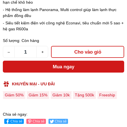
hạn chế khô héo
- Hệ thống làm lạnh Panorama, Multi control giúp làm lạnh thực
phẩm đồng đều
- Siêu tiết kiệm điện với công nghệ Econavi, tiêu chuẩn mới 5 sao +
hệ gas R600a
Số lượng:
Còn hàng
Cho vào giỏ
–
+
Mua ngay
KHUYẾN MẠI - ƯU ĐÃI
Giảm 50%
Giảm 15%
Giảm 10k
Tặng 500k
Freeship
Chia sẻ ngay:
Chia sẻ
Chia sẻ
Chia sẻ