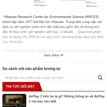
* Kitasato Research Center for Environmental Science (KRCES)
thành lập năm 1977 bởi Đại học Kitasato. Trung tâm cung cấp các
dịch vụ xét nghiệm phân tích đặc biệt bao gồm độc tố không khí,
độc tố thủy sinh, xét nghiệm sinh học, vi khuẩn,... Quá trình phân
tích sử dụng JIS, EPA và các quy trình, phương pháp theo quy định
của Nhật Bản.
* Eurofins là một trong những nhà cung cấp dịch vụ về xét nghiệm
Xem thêm
vi sinh ở Châu Âu, bao gồm các dịch vụ phân tích để phát hiện vi
khuẩn gây bệnh và độc tố (như nấm men, nấm hoặc mốc), kiểm tra
vệ sinh (ví dụ: kiểm tra hiện trường, độ vô trùng trong vật liệu đóng
So sánh với sản phẩm tương tự
gói, đo vi khuẩn trong không khí).
Ngăn
Prime Freeze
cấp đông nhanh gấp 5 lần
TIN TỨC NỔI BẬT
Được thiết kế có thể cấp đông nhanh gấp 5 lần so với các model
trước đây nhờ vậy ngăn chặn hiệu quả sự phá hủy của các tế bào,
AirPlay 2 trên tivi là gì? Những thông tin về AirPlay
giúp hạn chế biến chất, chảy nước sau khi rã đông, giữ thực phẩm
2 mà bạn nên biết
luôn ở trạng thái thơm ngon và giữ được độ tươi ngon của thực