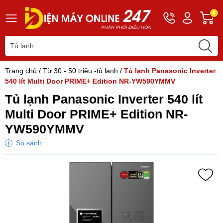
Hotline
Tài
G
0
0243
khoản
h
565
Hello,
T
2168
Khách
t
Trang chủ
/
Từ 30 - 50 triệu -tủ lạnh
/
Tủ lạnh Panasonic Inverter
540 lít Multi Door PRIME+ Edition NR-YW590YMMV
Tủ lạnh Panasonic Inverter 540 lít
Multi Door PRIME+ Edition NR-
YW590YMMV
So sánh