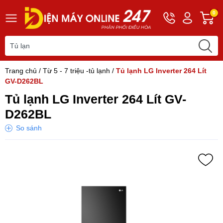
Hotline
Tài
G
0
0243
khoản
h
565
Hello,
T
2168
Khách
t
Trang chủ
/
Từ 5 - 7 triệu -tủ lạnh
/
Tủ lạnh LG Inverter 264 Lít
GV-D262BL
Tủ lạnh LG Inverter 264 Lít GV-
D262BL
So sánh