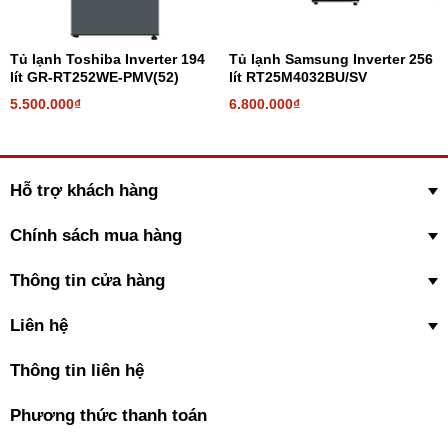
Tủ lạnh Toshiba Inverter 194
Tủ lạnh Samsung Inverter 256
lít GR-RT252WE-PMV(52)
lít RT25M4032BU/SV
5.500.000₫
6.800.000₫
Hỗ trợ khách hàng
Chính sách mua hàng
*Hình ảnh chỉ mang tính chất minh họa
Công nghệ kháng khuẩn, khử mùi
Thông tin cửa hàng
Trang bị bộ lọc khử mùi than hoạt tính giúp loại bỏ các vi khuẩn có
Liên hệ
trong tủ, lọc sạch mùi hôi đảm bảo vệ sinh an toàn thực phẩm và
một không gian tủ trong lành.
Thông tin liên hệ
Phương thức thanh toán