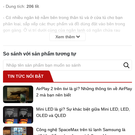
- Dung tích:
206 lít
.
- Có nhiều ngăn kệ nằm bên trong thân tủ và ở cửa tủ cho bạn
phân loại, sắp xếp các thực phẩm và đồ dùng đặt vào bên trong
gọn gàng. Ở vị trí dưới cùng của ngăn lạnh có ngăn chứa rau
chuyên dụng giúp bạn đựng rau củ quả thuận tiện, giữ độ tươi lâu
Xem thêm
hơn.
Ngăn đá
So sánh với sản phẩm tương tự
- Dung tích:
58 lít.
TIN TỨC NỔI BẬT
- Không gian đựng đồ nhỏ hơn ngăn lạnh, tuy nhiên với 2 ngăn
chứa và 2 kệ trên cánh cửa bạn sẽ có 4 chỗ để đặt đồ cần trữ
AirPlay 2 trên tivi là gì? Những thông tin về AirPlay
đông. Hộc đá riêng biệt cho phép bạn làm và lấy đá dễ dàng.
2 mà bạn nên biết
Mini LED là gì? Sự khác biệt giữa Mini LED, LED,
OLED và QLED
Công nghệ SpaceMax trên tủ lạnh Samsung là