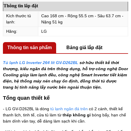
Thông tin lắp đặt
Kích thước tủ
Cao 168 cm - Rộng 55.5 cm - Sâu 63.7 cm -
lạnh:
Nặng 51 kg
Hãng:
LG
Thông tin sản phẩm
Bảng giá lắp đặt
Tủ lạnh LG Inverter 264 lít GV-D262BL
sở hữu thiết kế thời
thượng, kiểu ngăn đá trên thông dụng, hỗ trợ công nghệ Door
Cooling giúp làm lạnh đều, công nghệ Smart Inverter tiết kiệm
điện, hệ thống máy nén chạy ổn định, đồng thời tủ được
trang bị tính năng lấy nước bên ngoài thuận tiện.
Tổng quan thiết kế
- LG GV-D262BL là dòng
tủ lạnh ngăn đá trên
có 2 cánh, thiết kế
thanh lịch, tinh tế, cửa tủ làm từ
thép không gỉ
bóng bẩy, hạn chế
bám dính vân tay, dễ dàng làm sạch khi cần.