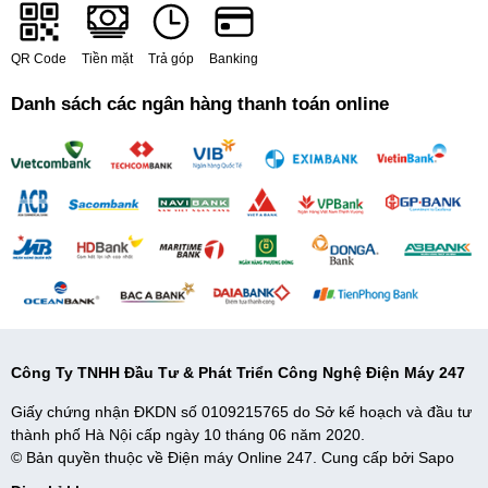
QR Code
Tiền mặt
Trả góp
Banking
Danh sách các ngân hàng thanh toán online
*Hình ảnh chỉ mang tính chất minh họa
Tiện ích
- Lấy nước bên ngoài: với khay chứa nước bên trong tủ và bên
ngoài
tủ lạnh
là vòi lấy nước, cho người dùng rót nước lạnh dễ
dàng mà không cần phải mở tủ nhiều lần tránh thất thoát khí lạnh
và tiết kiệm điện năng hơn.
Công Ty TNHH Đầu Tư & Phát Triển Công Nghệ Điện Máy 247
- Hộp đá xoay di động: thiết kế tách rời nên bạn có thể chuyển đổi
Giấy chứng nhận ĐKDN số 0109215765 do Sở kế hoạch và đầu tư
vị trí của hộp đá tùy ý, thiết kế khay làm đá dạng xoắn cho thao tác
thành phố Hà Nội cấp ngày 10 tháng 06 năm 2020.
châm nước và xoay để lấy đá tiện lợi. Bạn cũng có thể lấy hộp đá
© Bản quyền thuộc về Điện máy Online 247. Cung cấp bởi
Sapo
ra khỏi ngăn để có thêm không gian lưu trữ.