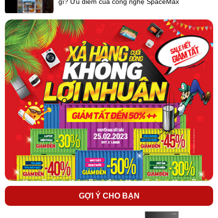
gì? Ưu điểm của công nghệ SpaceMax
*Hình ảnh chỉ mang tính chất minh họa
Công nghệ tiết kiệm điện
- Công nghệ Smart Inverter điều chỉnh lượng điện năng hoạt động
linh hoạt, giảm hao phí năng lượng đến 36%. Đồng thời, công nghệ
này cũng giúp
tủ lạnh LG
chạy êm ái, yên tĩnh, hạn chế tiếng ồn
gây khó chịu cho mọi người trong gia đình, kéo dài tuổi thọ cho sản
phẩm tối ưu.
- Nhãn năng lượng
5 sao
, công suất tiêu thụ công bố theo TCVN
tương đương
0.99 kW/ngày
.
GỢI Ý CHO BẠN