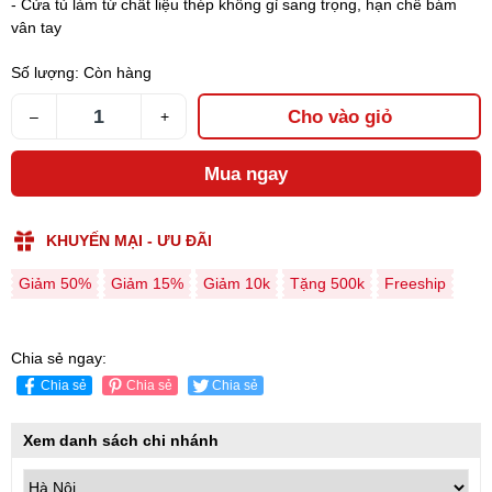
- Cửa tủ làm từ chất liệu thép không gỉ sang trọng, hạn chế bám
vân tay
Số lượng:
Còn hàng
Cho vào giỏ
–
+
Mua ngay
KHUYẾN MẠI - ƯU ĐÃI
Giảm 50%
Giảm 15%
Giảm 10k
Tặng 500k
Freeship
Chia sẻ ngay:
Chia sẻ
Chia sẻ
Chia sẻ
Xem danh sách chi nhánh