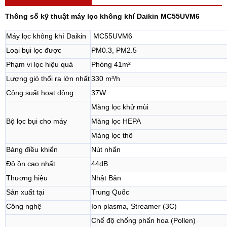
Thông số kỹ thuật máy lọc không khí Daikin MC55UVM6
Máy lọc không khí Daikin
MC55UVM6
Loại bụi lọc được
PM0.3, PM2.5
Phạm vi lọc hiệu quả
Phòng 41m²
Lượng gió thổi ra lớn nhất
330 m³/h
Công suất hoạt động
37W
Màng lọc khử mùi
Bộ lọc bụi cho máy
Màng lọc HEPA
Màng lọc thô
Bảng điều khiển
Nút nhấn
Độ ồn cao nhất
44dB
Thương hiệu
Nhật Bản
Sản xuất tại
Trung Quốc
Công nghệ
Ion plasma, Streamer (3C)
Chế độ chống phấn hoa (Pollen)