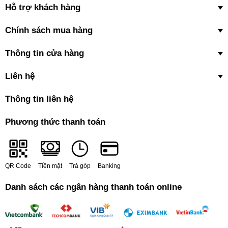
Hỗ trợ khách hàng
tối thiểu lượng khí bẩn bị trộn lẫn với luồng không khí sạch thổi ra
khỏi máy.
Chính sách mua hàng
Thông tin cửa hàng
Liên hệ
Thông tin liên hệ
Phương thức thanh toán
Hệ thống hút gió mạnh mẽ từ 3 hướng, giúp
QR Code
Tiền mặt
Trả góp
Banking
nhanh chóng hút sạch bụi bẩn vào hệ thống lọc
Danh sách các ngân hàng thanh toán online
thải, trả lại bầu không khí trong lành cho căn
phòng bạn
Máy lọc không khí
với thiết kế 3 miệng hút gió (phía trước - bên trái