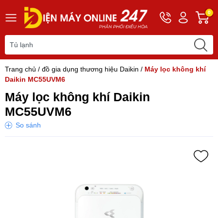
Hotline
Tài
G
0
0243
khoản
h
565
Hello,
T
2168
Khách
t
Trang chủ
/
đồ gia dụng thương hiệu Daikin
/
Máy lọc không khí
Daikin MC55UVM6
Máy lọc không khí Daikin
MC55UVM6
So sánh