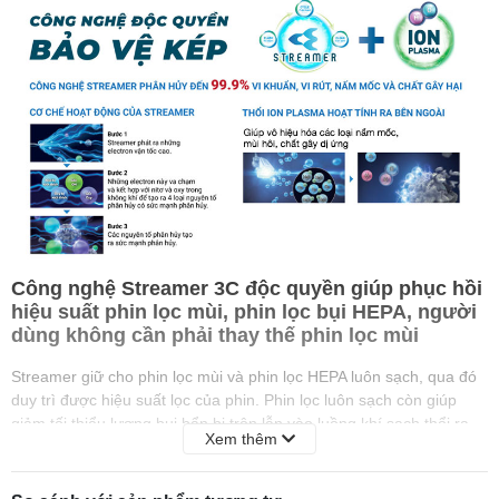
Công nghệ Streamer 3C độc quyền giúp phục hồi
hiệu suất phin lọc mùi, phin lọc bụi HEPA, người
dùng không cần phải thay thế phin lọc mùi
Streamer giữ cho phin lọc mùi và phin lọc HEPA luôn sạch, qua đó
duy trì được hiệu suất lọc của phin. Phin lọc luôn sạch còn giúp
giảm tối thiểu lượng bụi bẩn bị trộn lẫn vào luồng khí sạch thổi ra
Xem thêm
khỏi máy.
Quá trình làm sạch không khí và phin lọc của Streamer là một chu