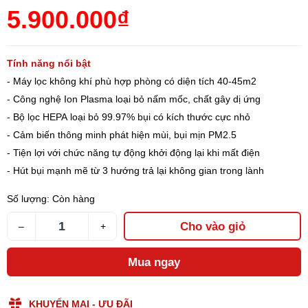
5.900.000₫
Tính năng nổi bật
- Máy lọc không khí phù hợp phòng có diện tích 40-45m2
- Công nghệ Ion Plasma loại bỏ nấm mốc, chất gây dị ứng
- Bộ lọc HEPA loại bỏ 99.97% bụi có kích thước cực nhỏ
- Cảm biến thông minh phát hiện mùi, bụi mịn PM2.5
- Tiện lợi với chức năng tự động khởi động lại khi mất điện
- Hút bụi mạnh mẽ từ 3 hướng trả lại không gian trong lành
Số lượng:
Còn hàng
Cho vào giỏ
–
+
Mua ngay
KHUYẾN MẠI - ƯU ĐÃI