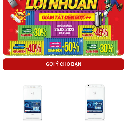
Phin lọc tĩnh điện HEPA lọc bụi hiệu quả hơn nhờ
vào lực tĩnh điện, loại bỏ 99.97% các hạt bụi có
kích thước 0.3 μm
Vượt trội hơn phin HEPA thông thường, phin lọc HEPA của máy lọc
khí Daikin được nạp tĩnh điện nên có khả năng lọc không khí tối ưu
hơn. Bản thân sợi của phin lọc được nạp tĩnh điện nên có khả năng
hút bụi một cách hiệu quả, loại bỏ đến 99.97% các hạt bụi có kích
GỢI Ý CHO BẠN
thước nhỏ đến 0.3 µm*.
(*) Đây là hiệu suất loại bỏ của phin lọc không phải hiệu suất loại
bỏ của cả phòng.