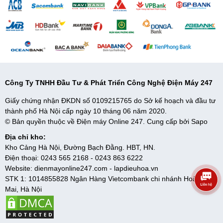
- bên phải), cho phép hút vào một lượng lớn không khí, từ đó
nhanh chóng làm sạch không khí trong phòng, gia tăng hiệu suất
lọc khí.
Nhờ vào thiết kế 3 hướng hút, bạn có thể đặt máy sát tường mà
vẫn đảm bảo hiệu suất lọc khí đạt mức tối ưu.
Công Ty TNHH Đầu Tư & Phát Triển Công Nghệ Điện Máy 247
Giấy chứng nhận ĐKDN số 0109215765 do Sở kế hoạch và đầu tư
thành phố Hà Nội cấp ngày 10 tháng 06 năm 2020.
© Bản quyền thuộc về Điện máy Online 247. Cung cấp bởi
Sapo
Địa chỉ kho:
Kho Cảng Hà Nội, Đường Bạch Đằng. HBT, HN.
Điện thoại:
0243 565 2168
-
0243 863 6222
Website:
dienmayonline247.com
-
lapdieuhoa.vn
STK 1: 1014855828 Ngân Hàng Vietcombank chi nhánh Hoàng
Mai, Hà Nội
Máy lọc không khí
được trang bị cảm biến "3
chức năng" thông minh, nhanh chóng phát hiện
bụi mịn PM2.5, bụi thường và mùi hôi