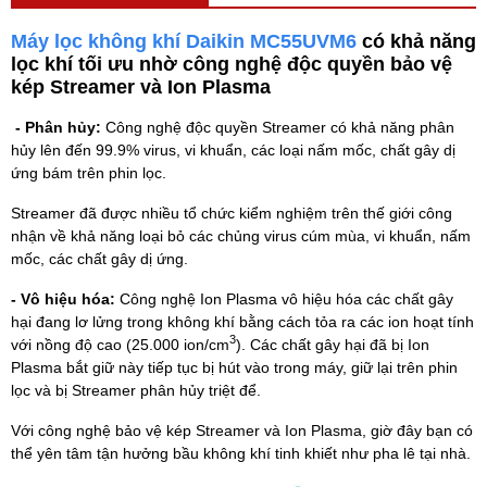
Máy lọc không khí Daikin MC55UVM6
có khả năng
lọc khí tối ưu nhờ công nghệ độc quyền bảo vệ
kép Streamer và Ion Plasma
- Phân hủy:
Công nghệ độc quyền Streamer có khả năng phân
hủy lên đến 99.9% virus, vi khuẩn, các loại nấm mốc, chất gây dị
ứng bám trên phin lọc.
Streamer đã được nhiều tổ chức kiểm nghiệm trên thế giới công
nhận về khả năng loại bỏ các chủng virus cúm mùa, vi khuẩn, nấm
mốc, các chất gây dị ứng.
- Vô hiệu hóa:
Công nghệ Ion Plasma vô hiệu hóa các chất gây
hại đang lơ lửng trong không khí bằng cách tỏa ra các ion hoạt tính
3
với nồng độ cao (25.000 ion/cm
). Các chất gây hại đã bị Ion
Plasma bắt giữ này tiếp tục bị hút vào trong máy, giữ lại trên phin
lọc và bị Streamer phân hủy triệt để.
Với công nghệ bảo vệ kép Streamer và Ion Plasma, giờ đây bạn có
thể yên tâm tận hưởng bầu không khí tinh khiết như pha lê tại nhà.