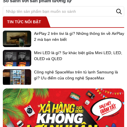
So sánh với sản phẩm tương tự
trình tuần hoàn khép kín gồm 3 bước:
- Va chạm (Clash):
Streamer phóng điện giúp phân hủy virus, vi
khuẩn, nấm mốc, các chất gây dị ứng, gây mùi bám trên màng lọc
TIN TỨC NỔI BẬT
một cách nhanh chóng.
AirPlay 2 trên tivi là gì? Những thông tin về AirPlay
- Tuần hoàn (Cycle):
Các chất gây mùi đã bị phân hủy nên khả
2 mà bạn nên biết
năng hấp thụ của phin lọc khử mùi được tái tạo. Nhờ đó, bạn
không cần phải thay thế phin lọc khử mùi.
Mini LED là gì? Sự khác biệt giữa Mini LED, LED,
- Làm sạch (Clean):
Streamer loại bỏ vi khuẩn bám trên phin lọc
OLED và QLED
bụi và khay nước tạo ẩm.
Công nghệ SpaceMax trên tủ lạnh Samsung là
gì? Ưu điểm của công nghệ SpaceMax