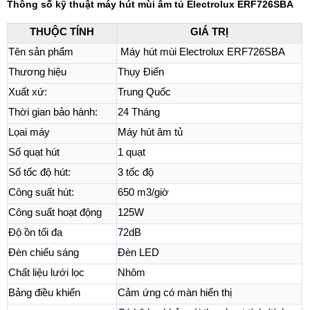
Thông số kỹ thuật máy hút mùi âm tủ Electrolux ERF726SBA
THUỘC TÍNH
GIÁ TRỊ
Tên sản phẩm
Máy hút mùi Electrolux ERF726SBA
Thương hiệu
Thụy Điển
Xuất xứ:
Trung Quốc
Thời gian bảo hành:
24 Tháng
Lọai máy
Máy hút âm tủ
Số quạt hút
1 quạt
Số tốc độ hút:
3 tốc độ
Công suất hút:
650 m3/giờ
Công suất hoạt động
125W
Độ ồn tối đa
72dB
Đèn chiếu sáng
Đèn LED
Chất liệu lưới lọc
Nhôm
Bảng điều khiển
Cảm ứng có màn hiển thị