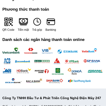
Phương thức thanh toán
QR Code
Tiền mặt
Trả góp
Banking
Danh sách các ngân hàng thanh toán online
Lưu ý khi vệ sinh lưới lọc
máy hút mùi
:
- Định kỳ vệ sinh lưới lọc 1 - 2 tuần/lần tùy vào tần suất dùng máy.
- Để tránh làm đen lưới lọc, không nên dùng nước rửa chén để loại
bỏ vết bẩn trên lưới lọc.
- Thay vì cọ rửa ngay, bạn có thể ngâm lưới lọc cùng hỗn hợp
nước ấm pha với xà phòng loãng trong vài phút rồi chà qua với
khăn mềm, vết bẩn sẽ được làm sạch nhanh và dễ dàng hơn.
Công Ty TNHH Đầu Tư & Phát Triển Công Nghệ Điện Máy 247
- Nên dùng các chất tẩy rửa tự nhiên như nước cốt chanh/giấm pha