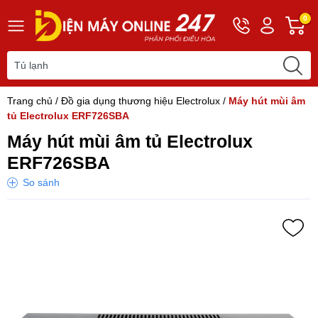
Hotline
Tài
G
0
0243
khoản
h
565
Hello,
T
2168
Khách
t
Trang chủ
/
Đồ gia dụng thương hiệu Electrolux
/
Máy hút mùi âm
tủ Electrolux ERF726SBA
Máy hút mùi âm tủ Electrolux
ERF726SBA
So sánh