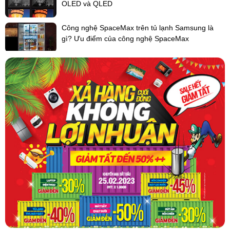
OLED và QLED
đường ống thoát khí nhằm đạt hiệu quả hút mùi tối đa, giảm
độ ồn và tiết kiệm chi phí thay than hoạt tính định kỳ.
Công nghệ SpaceMax trên tủ lạnh Samsung là
gì? Ưu điểm của công nghệ SpaceMax
Xem thêm:
Chọn mua máy hút mùi than hoạt tính hay máy hút mùi
có ống thoát khí?
Điều khiển cảm ứng sang trọng, chạm để tùy