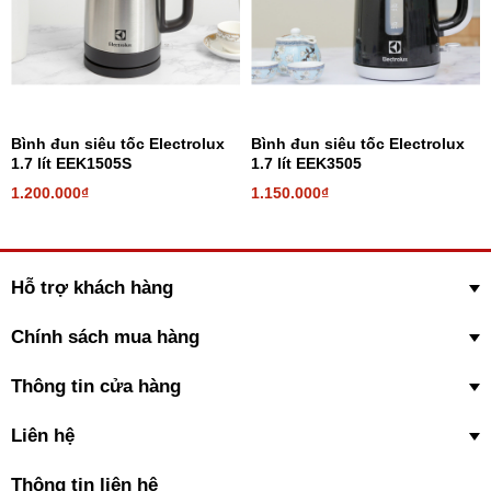
Bình đun siêu tốc Electrolux
Bình đun siêu tốc Electrolux
1.7 lít EEK1505S
1.7 lít EEK3505
1.200.000₫
1.150.000₫
Hỗ trợ khách hàng
Lưới lọc chất liệu nhôm cao cấp dày 5 lớp bền
chắc, hạn chế oxi hóa, bảo vệ linh kiện bên trong
Chính sách mua hàng
Thiết kế tiện tháo lắp, cho việc chùi rửa thêm đơn giản.
Thông tin cửa hàng
Liên hệ
Thông tin liên hệ