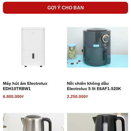
chỉnh 3 tốc độ gió mượt mà, chính xác
GỢI Ý CHO BẠN
Máy hút ẩm Electrolux
Nồi chiên không dầu
EDH10TRBW1
Electrolux 5 lít E6AF1-520K
6.800.000₫
2.250.000₫
Đèn LED được tích hợp ở mặt dưới của
máy hút
mùi
đảm bảo cung cấp đủ ánh sáng cho khu vực
nấu