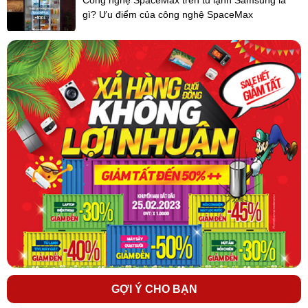
tiết kiệm điện năng 45% và tiết kiệm nước đến 55%.
gì? Ưu điểm của công nghệ SpaceMax
Chế độ yêu thích
Ghi nhớ chương trình giặt thường, giúp việc vận hành máy trở nên
thật đơn giản chỉ bằng một nút bấm.
GỢI Ý CHO BẠN