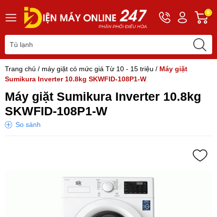
Hotline
Tài
G
0
0243
khoản
h
565
Hello,
T
2168
Khách
t
Trang chủ
/
máy giặt có mức giá Từ 10 - 15 triệu
/
Máy giặt
Sumikura Inverter 10.8kg SKWFID-108P1-W
Máy giặt Sumikura Inverter 10.8kg
SKWFID-108P1-W
So sánh