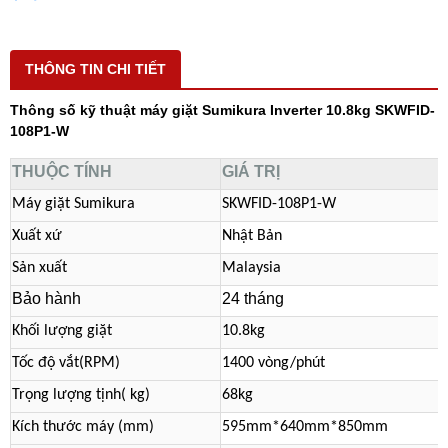
THÔNG TIN CHI TIẾT
Thông số kỹ thuật máy giặt Sumikura Inverter 10.8kg SKWFID-
108P1-W
THUỘC TÍNH
GIÁ TRỊ
Máy giặt Sumikura
SKWFID-108P1-W
Xuất xứ
Nhật Bản
Sản xuất
Malaysia
Bảo hành
24 tháng
Khối lượng giặt
10.8kg
Tốc độ vắt(RPM)
1400 vòng/phút
Trọng lượng tịnh( kg)
68kg
Kích thước máy (mm)
595mm*640mm*850mm