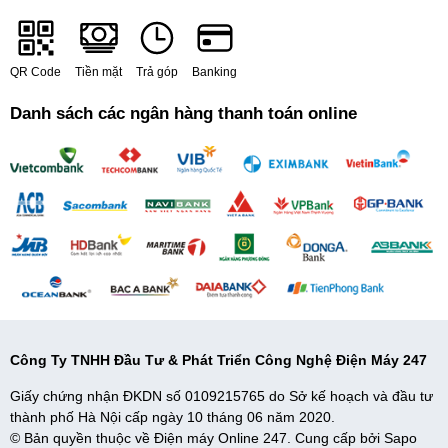
Cửa giặt lớn:
Cửa giặt lớn là điểm cộng rất lớn cho máy giặt
Sumikura. Nhờ ưu điểm này, việc cho và lấy quần áo sẽ dễ
dàng, thuận tiện hơn.
QR Code
Tiền mặt
Trả góp
Banking
Đồ trẻ em:
Những dòng máy giặt hiện đại thường có chức
Danh sách các ngân hàng thanh toán online
năng giặt quần áo trẻ em. Sumikura cũng vậy. Chức năng giặt
đồ trẻ em sẽ giúp quần áo con bạn được giặt vô cùng nhẹ
nhàng ( tránh hiện tượng bị rách và bung chỉ, loại bỏ vi khuẩn
an toàn cho da em bé.
DK nhiệt độ:
Thay vì giặt với nước lạnh, lựa chọn nhiệt độ phù
hợp giúp vải bền hơn, tiết kiệm điện năng. Một số mẹo lựa
chọn nhiệt độ: Nhiệt độ từ 30 -40 độ C phù hợp các loại quần
áo có chất liệu vải mỏng, đồ hỗn hợp gồm sợi tổng hợp và đồ
len nguyên chất có thể giặt bằng máy giặt. 40 độ C phù hợp
với vải cotton ( trừ lụa, tơ tằm len, đồ thể thao, tối màu…)
Dòng sản phẩm lông cừu, đồ len… thích hợp nhiệt độ này.
Công Ty TNHH Đầu Tư & Phát Triển Công Nghệ Điện Máy 247
Loại vải tiếp xúc trực tiếp với da thì nên chọn từ 40-60 độ C
Giấy chứng nhận ĐKDN số 0109215765 do Sở kế hoạch và đầu tư
Hẹn giờ:
Quần áo giặt từ tối hôm trước tới sáng mới phơi sẽ
thành phố Hà Nội cấp ngày 10 tháng 06 năm 2020.
khiến chúng bị hôi, nhiều gia đình thường phải xả lại. Thế
© Bản quyền thuộc về Điện máy Online 247. Cung cấp bởi
Sapo
nhưng nhờ chức năng hẹn giờ tiện ích này, bạn có thể chủ