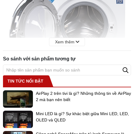
Xem thêm
So sánh với sản phẩm tương tự
TIN TỨC NỔI BẬT
AirPlay 2 trên tivi là gì? Những thông tin về AirPlay
2 mà bạn nên biết
Tính năng nổi bật của
máy giặt
Sumikura SKWFID-108P1
Mini LED là gì? Sự khác biệt giữa Mini LED, LED,
Truyền động DD Inverter
OLED và QLED
Siêu tiết kiệm điện với
công nghệ truyền động Inverter DD
. Công
nghệ này tối ưu công suất giặt, tốc độ quay và thời gian giặt giúp
Công nghệ SpaceMax trên tủ lạnh Samsung là