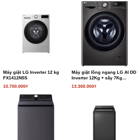
Tính năng sấy
Tính năng sấy có thể tùy chỉnh nhiệt độ và thời gian sấy, giúp hạn
chế nếp nhăn và tình trạng co rút, hỏng dáng áo.
Lồng giặt vân kim cương phủ ion Bạc
Lồng giặt kim cương đặc biệt giúp loại bỏ đến 95% vi khuẩn, nấm
mốc, tác nhân gây dị ứng da, làm sạch sợi vải bằng nước ở nhiệt
độ cao.
Máy giặt LG Inverter 12 kg
Máy giặt lồng ngang LG AI DD
FX1412N5S
Inverter 12Kg + sấy 7Kg
FV1412H3BA
10.700.000₫
13.300.000₫