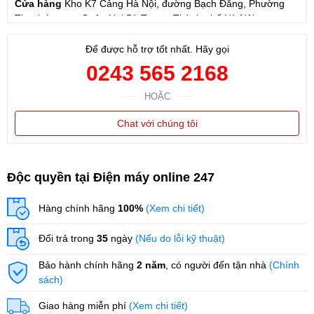
Cửa hàng
Kho K7 Cảng Hà Nội, đường Bạch Đằng, Phường
Thanh Lương, Quận Hai Bà Trưng, Thành phố Hà Nội
Cửa hàng
57 Hạ Đình, Phường Thanh Xuân Trung, Thanh
Để được hỗ trợ tốt nhất. Hãy gọi
Xuân, Hà Nội
0243 565 2168
HOẶC
Chat với chúng tôi
Độc quyền tại Điện máy online 247
Hàng chính hãng
100%
(Xem chi tiết)
Đổi trả trong
35
ngày
(Nếu do lỗi kỹ thuật)
Bảo hành chính hãng
2 năm
, có người đến tận nhà
(Chính
sách)
Giao hàng miễn phí
(Xem chi tiết)