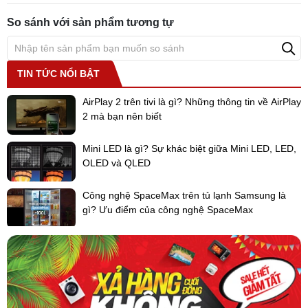
So sánh với sản phẩm tương tự
TIN TỨC NỔI BẬT
AirPlay 2 trên tivi là gì? Những thông tin về AirPlay
2 mà bạn nên biết
Tiện ích - Phụ kiện
Mini LED là gì? Sự khác biệt giữa Mini LED, LED,
- Có hẹn giờ 35 phút giúp hạn chế tình trạng thức ăn bị cháy khét
OLED và QLED
hay bị khô.
-
Lò vi sóng
có trang bị chuông báo sau khi nấu xong giúp tránh
Công nghệ SpaceMax trên tủ lạnh Samsung là
việc để quên thức ăn trong lò.
gì? Ưu điểm của công nghệ SpaceMax
- Khi hoạt động, khoang lò có đèn giúp chiếu sáng bên trong lò vi
sóng.
- Phụ kiện đi kèm: vòng xoay và đĩa xoay.