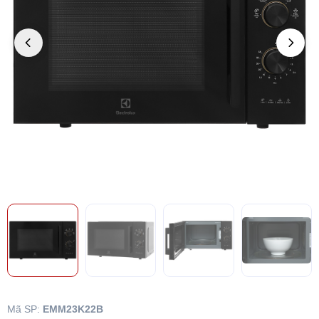
Mã SP:
EMM23K22B