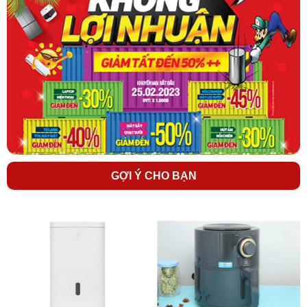
Lưu ý sử dụng
lò vi sóng Electrolux
EMM23K22B
GỢI Ý CHO BẠN
- Không nên dùng lò vi sóng chung ổ điện với các thiết bị điện khác.
- Khi hâm nóng thức ăn khô nên để thêm một cốc nước vào trong
khoang lò.
- Không sử dụng đồ đựng thức ăn bằng kim loại khi cho vào lò vi
sóng.
Xem thêm:
13 thứ tuyệt đối không được cho vào lò vi sóng
.