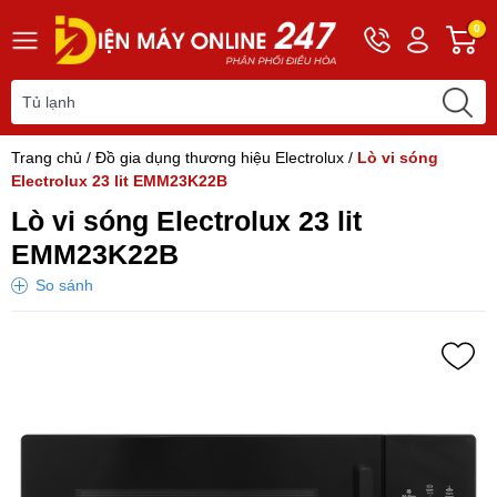
Hotline
Tài
G
0
0243
khoản
h
565
Hello,
T
2168
Khách
t
Trang chủ
/
Đồ gia dụng thương hiệu Electrolux
/
Lò vi sóng
Electrolux 23 lit EMM23K22B
Lò vi sóng Electrolux 23 lit
EMM23K22B
So sánh