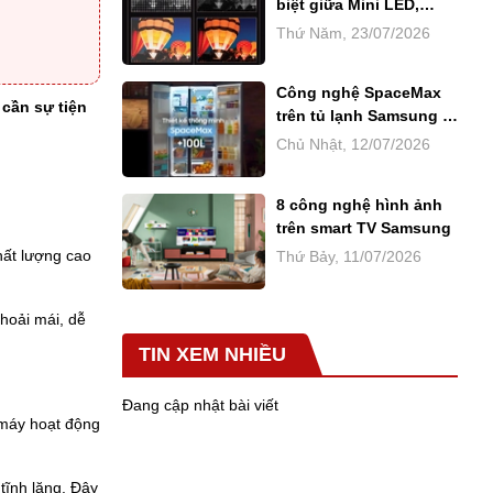
biệt giữa Mini LED,
LED, OLED và QLED
Thứ Năm, 23/07/2026
Công nghệ SpaceMax
cần sự tiện
trên tủ lạnh Samsung là
gì? Ưu điểm của công
Chủ Nhật, 12/07/2026
nghệ SpaceMax
8 công nghệ hình ảnh
trên smart TV Samsung
hất lượng cao
Thứ Bảy, 11/07/2026
thoải mái, dễ
TIN XEM NHIỀU
Đang cập nhật bài viết
 máy hoạt động
tĩnh lặng. Đây