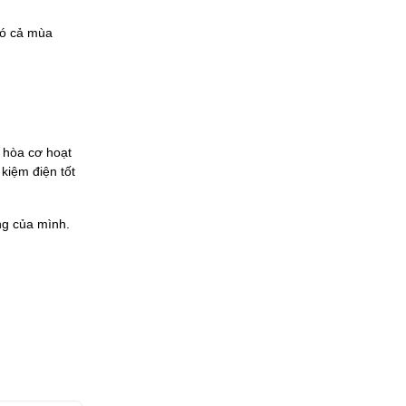
có cả mùa
 hòa cơ hoạt
kiệm điện tốt
ng của mình.