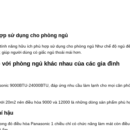
hợp sử dụng cho phòng ngủ
c tính năng hữu ích phù hợp sử dụng cho phòng ngủ Như chế độ ngủ đ
; giúp người dùng có giấc ngủ thoải mái hơn.
 với phòng ngủ khác nhau của các gia đình
asonic 9000BTU-24000BTU, đáp ứng nhu cầu làm lạnh cho mọi căn phò
dưới 20m2 nên điều hòa 9000 và 12000 là những dòng sản phẩm phù h
hí hậu
rong đó điều hòa Panasonic 1 chiều chỉ có chức năng làm mát còn điề
i ấm.