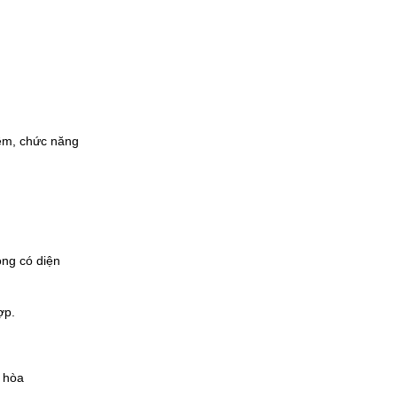
êm, chức năng
ng có diện
ợp.
u hòa