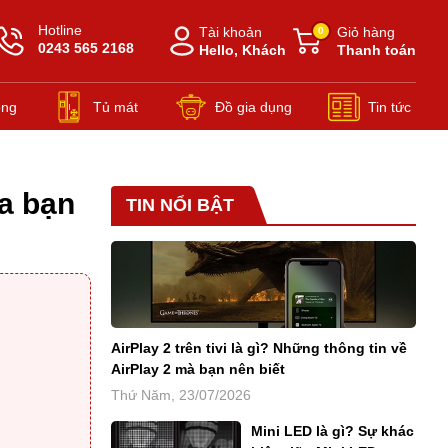
Hotline
Tài khoản
Giỏ hàng
0
0243 565 2168
Hello, Khách
Thanh toán
ông
Tủ mát
Đồ gia dụng
Tin tức
Đồ gia dụng Nồi áp suất
a bạn
TIN NỔI BẬT
AirPlay 2 trên tivi là gì? Những thông tin về
AirPlay 2 mà bạn nên biết
Thứ Năm, 23/07/2026
Mini LED là gì? Sự khác