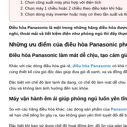
Chọn công suất máy phù hợp với diện tích
Chọn máy 1 chiều hoặc 2 chiều theo điều kiện khí hậu
Chọn dòng máy inverter hoặc máy cơ theo tần suất và t
Điều hòa Panasonic là một trong những hãng điều hòa được 
nghi, thoải mái và tiết kiệm điện như phòng ngủ thì đây thực
Những ưu điểm của điều hòa Panasonic ph
Điều hòa Panasonic làm mát dễ chịu, tạo cảm gi
Khác với các dòng điều hòa giá rẻ;
điều hòa Panasonic
có khả 
cùng thiết kế cửa gió độc đáo giúp đưa gió đi xanh, xa và đồng đề
Đặc biệt với chế độ làm lạnh đa dạng, có chế độ làm mát dễ chịu 
chịu và không làm ảnh hưởng đến sức khỏe.
Máy vận hành êm ái giúp phỏng ngủ luôn yên tĩ
So với các hãng điều hòa khác; các dòng sản phẩm của
Panason
sẽ hạn chế tiếng ồn gây ra, tạo không gian yên tĩnh tuyệt đối để
Đặc biệt khi bạn sử dụng chế độ hoạt động êm; độ ồn của giàn l