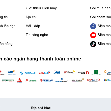
Giới thiệu Điện máy
Gọi mua hà
g tin
Địa chỉ
Gọi chăm só
à lắp đặt
Hỏi - đáp
Điện má
Tin công nghệ
Điện má
oàn hàng
Điện má
h các ngân hàng thanh toán online
7
Địa chỉ kho: