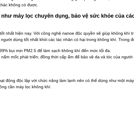
khác không có được.
 như máy lọc chuyên dụng, bảo vệ sức khỏe của cá
tốt nhất hiện nay. Với công nghệ nanoe độc quyền sẽ giúp không khí tr
gười dùng tốt nhất khỏi các tác nhân có hại trong không khí. Trong đ
ến 99% bụi mịn PM2.5 để làm sạch không khí đến mức tối đa.
nấm mốc phát triển; đồng thời cấp ẩm để bảo vệ da và tóc của người
hoạt động độc lập với chức năng làm lạnh nên có thể dùng như một máy
ông cần máy lọc không khí.