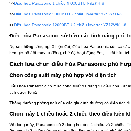
>>
Điều hòa Panasonic 1 chiều 9.000BTU N9ZKH-8
>>
Điều hòa Panasonic 9000BTU 2 chiều inverter YZ9WKH-8
>>
Điều hòa Panasonic 12000BTU 2 chiều inverter YZ12WKH-8
Điều hòa Panasonic sở hữu các tính năng phù 
Ngoài những công nghệ hiện đại; điều hòa Panasonic còn có cá
hẹn giờ bật/tắt máy tự động, chế độ hoạt động êm,…. rất hữu ích
Cách lựa chọn điều hòa Panasonic phù hợp
Chọn công suất máy phù hợp với diện tích
Điều hòa Panasonic có mức công suất đa dạng từ điều hòa Pan
tích dưới 40m2.
Thông thường phòng ngủ của các gia đình thường có diện tích 
Chọn máy 1 chiều hoặc 2 chiều theo điều kiện k
Về dòng máy, Panasonic có 2 dòng là dòng 1 chiều và 2 chiều. T
Panasonic 2 chiều vừa có chức năng làm mát, vừa có chế độ sưở