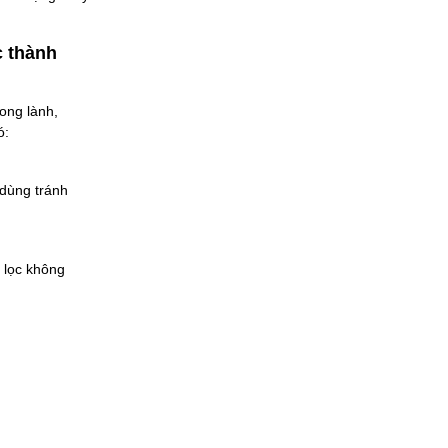
c thành
ong lành,
ó:
 dùng tránh
 lọc không