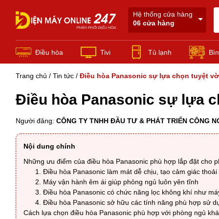
Hệ thống cửa hàng
06 cửa hàng
Điều hòa
Tivi
Tủ lạnh
Bìn
Trang chủ
Điều Hòa Thương Mại
/
Tin tức
/
Điều hòa Panasonic sự lựa chọn tuyệt v
Điều hòa Panasonic sự lựa c
Người đăng:
CÔNG TY TNHH ĐẦU TƯ & PHÁT TRIỂN CÔNG N
Nội dung chính
Những ưu điểm của điều hòa Panasonic phù hợp lắp đặt cho 
Điều hòa Panasonic làm mát dễ chịu, tạo cảm giác thoả
Máy vận hành êm ái giúp phỏng ngủ luôn yên tĩnh
Điều hòa Panasonic có chức năng lọc không khí như máy
Điều hòa Panasonic sở hữu các tính năng phù hợp sử 
Cách lựa chọn điều hòa Panasonic phù hợp với phòng ngủ khá