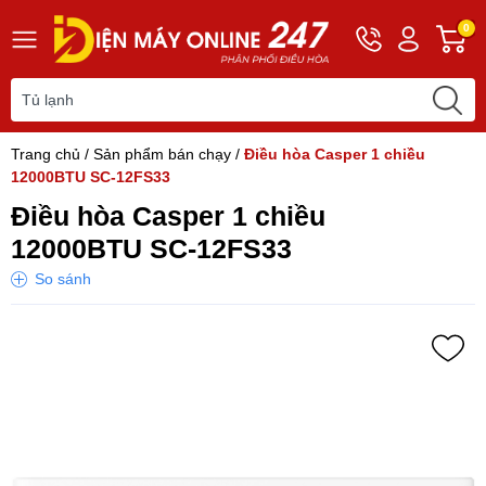
Hotline
Tài
G
0
0243
khoản
h
565
Hello,
T
2168
Khách
t
Trang chủ
/
Sản phẩm bán chạy
/
Điều hòa Casper 1 chiều
12000BTU SC-12FS33
Điều hòa Casper 1 chiều
12000BTU SC-12FS33
So sánh