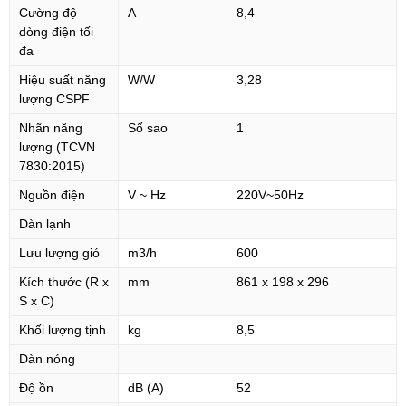
Cường độ
A
8,4
dòng điện tối
đa
Hiệu suất năng
W/W
3,28
lượng CSPF
Nhãn năng
Số sao
1
lượng (TCVN
7830:2015)
Nguồn điện
V ~ Hz
220V~50Hz
Dàn lạnh
Lưu lượng gió
m3/h
600
Kích thước (R x
mm
861 x 198 x 296
S x C)
Khối lượng tịnh
kg
8,5
Dàn nóng
Độ ồn
dB (A)
52