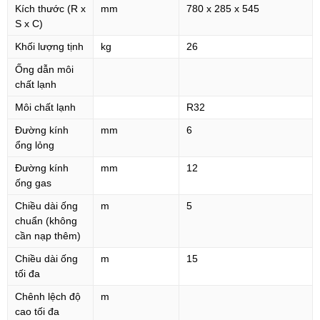
Kích thước (R x
mm
780 x 285 x 545
S x C)
Khối lượng tịnh
kg
26
Ống dẫn môi
chất lạnh
Môi chất lạnh
R32
Đường kính
mm
6
ổng lỏng
Đường kính
mm
12
ống gas
Chiều dài ống
m
5
chuẩn (không
cần nạp thêm)
Chiều dài ống
m
15
tối đa
Chênh lệch độ
m
cao tối đa