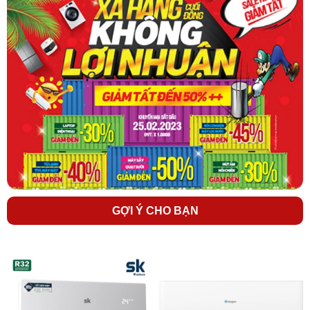
Khi thời tiết nồm ẩm thì hơi nước trong không khí rất cao nên nước
thường bị ngưng tụ và đọng lại trên bề mặt mọi vật xung quanh,
ảnh hưởng đến sinh hoạt của chúng ta.
Giờ đây với chế độ hút ẩm điều hòa Casper SC-12FS33 giúp
không gian căn phòng của Bạn luôn khô ráo, thoáng mát, an toàn
hạn chế sự sinh sôi phát sinh của vi khuẩn & nấm mốc.
Dàn đồng độ bền cao
Điều hòa 1 chiều
Casper 12000BTU SC12FS33 sử dụng
dàn
đồng & cánh tản nhiệt mạ vàng
mang đến những ưu điểm vượt
trội: Tăng hiệu năng làm lạnh. tăng tuổi thọ dàn ngưng, ngăn ngừa
sự bào mòn từ tác nhân bên ngoài như mưa, nước muối, hơi muối
biển, ngăn chặn sự sinh sôi các vi khuẩn có hại.
GỢI Ý CHO BẠN