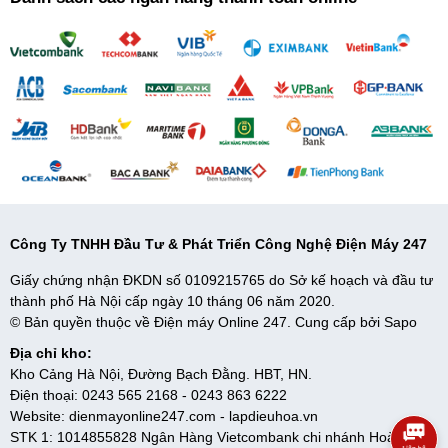
Công Ty TNHH Đầu Tư & Phát Triển Công Nghệ Điện Máy 247
Tổng đài Casper 18006644 tiếp nhận thông tin nhanh chóng. Trung
Giấy chứng nhận ĐKDN số 0109215765 do Sở kế hoạch và đầu tư
tâm bảo hành điều hòa Casper & trạm bảo hành ủy quyền phủ
thành phố Hà Nội cấp ngày 10 tháng 06 năm 2020.
rộng khắp 63 tỉnh thành trên Toàn Quốc, cùng với đội ngũ kỹ thuật
© Bản quyền thuộc về Điện máy Online 247. Cung cấp bởi
Sapo
viên được đào tạo tay nghề cao, tác phong chuyên nghiệp sẽ xử lý
nhanh chóng, mang tới cho Bạn sự hài lòng tốt nhất.
Địa chỉ kho:
Kho Cảng Hà Nội, Đường Bạch Đằng. HBT, HN.
Bạn có thể tham khảo thêm các dòng điều hoà chính hãng được
Điện thoại:
0243 565 2168
-
0243 863 6222
phân phối bởi Điện máy 247 trực tiếp trên
Website:
dienmayonline247.com
-
lapdieuhoa.vn
website:
dienmayonline247.com
-
lapdieuhoa.vn
STK 1: 1014855828 Ngân Hàng Vietcombank chi nhánh Hoàng