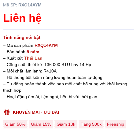
Mã SP:
RXQ14AYM
Liên hệ
Tính năng nổi bật
– Mã sản phẩm:
RXQ14AYM
– Bảo hành:
5 năm
– Xuất xứ:
Thái Lan
– Công suất thiết kế: 136.000 BTU hay 14 Hp
– Môi chất làm lạnh: R410A
– Hệ thống tiết kiệm năng lượng hoàn toàn tự động
– Tự động hoàn thành việc nạp môi chất bổ sung với khối lượng
thích hợp.
– Hoạt động êm ái, tiện nghi, bền bỉ với thời gian
KHUYẾN MẠI - ƯU ĐÃI
Giảm 50%
Giảm 15%
Giảm 10k
Tặng 500k
Freeship