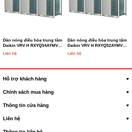
Dàn nóng điều hòa trung tâm
Dàn nóng điều hòa trung tâm
Cải tiến công nghệ phần cứng
Daikin VRV H RXYQ54AYMV
Daikin VRV H RXYQ52AYMV
54HP 2 chiều
52HP 2 chiều
Liên hệ
Liên hệ
*Máy nén Xoắn Ốc (Scroll) thế hệ mới
Giảm tối thiểu rò rỉ môi chất lạnh trong quá trình hoạt động khi tải
thấp
Hỗ trợ khách hàng
Chính sách mua hàng
Thông tin cửa hàng
Liên hệ
*Cơ chế kiểm soát áp suất ngược
Thông tin liên hệ