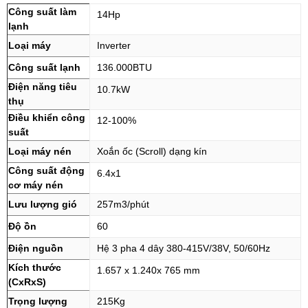
Công suất làm
14Hp
lạnh
Loại máy
Inverter
Công suất lạnh
136.000BTU
Điện năng tiêu
10.7kW
thụ
Điều khiển công
12-100%
suất
Loại máy nén
Xoắn ốc (Scroll) dạng kín
Công suất động
6.4x1
cơ máy nén
Lưu lượng gió
257m3/phút
Độ ồn
60
Điện nguồn
Hệ 3 pha 4 dây 380-415V/38V, 50/60Hz
Kích thước
1.657 x 1.240x 765 mm
(CxRxS)
Trọng lượng
215Kg