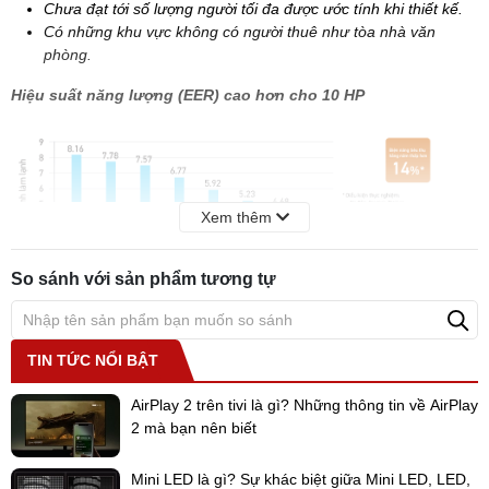
Chưa đạt tới số lượng người tối đa được ước tính khi thiết kế.
Có những khu vực không có người thuê như tòa nhà văn
phòng.
Hiệu suất năng lượng (EER) cao hơn cho 10 HP
Xem thêm
So sánh với sản phẩm tương tự
CÔNG NGHỆ TIÊN TIẾN
TIN TỨC NỔI BẬT
Bằng cách kết hợp các công nghệ phần mềm và phần cứng tiên
tiến để tiết kiệm năng lượng trong quá trình vận hành thực tế và
AirPlay 2 trên tivi là gì? Những thông tin về AirPlay
đặc biệt khi kết hợp các công nghệ của VRV, VRT và VAV. Daikin
2 mà bạn nên biết
đã đạt được cả hai tiêu chí tiết kiệm năng lượng và điều hòa không
khí một cách tối ưu.
Mini LED là gì? Sự khác biệt giữa Mini LED, LED,