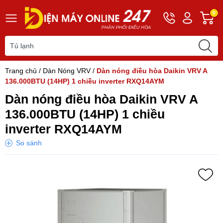
Hotline
Tài
G
0
0243
khoản
h
565
Hello,
T
2168
Khách
t
Trang chủ
/
Dàn Nóng VRV
/
Dàn nóng điều hòa Daikin VRV A
136.000BTU (14HP) 1 chiều inverter RXQ14AYM
Dàn nóng điều hòa Daikin VRV A
136.000BTU (14HP) 1 chiều
inverter RXQ14AYM
So sánh