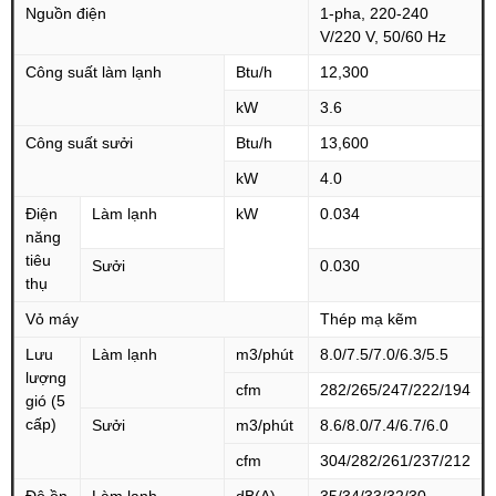
Nguồn điện
1-pha, 220-240
V/220 V, 50/60 Hz
Công suất làm lạnh
Btu/h
12,300
kW
3.6
Công suất sưởi
Btu/h
13,600
kW
4.0
Điện
Làm lạnh
kW
0.034
năng
tiêu
Sưởi
0.030
thụ
Vỏ máy
Thép mạ kẽm
Lưu
Làm lạnh
m3/phút
8.0/7.5/7.0/6.3/5.5
lượng
cfm
282/265/247/222/194
gió (5
cấp)
Sưởi
m3/phút
8.6/8.0/7.4/6.7/6.0
cfm
304/282/261/237/212
Độ ồn
Làm lạnh
dB(A)
35/34/33/32/30