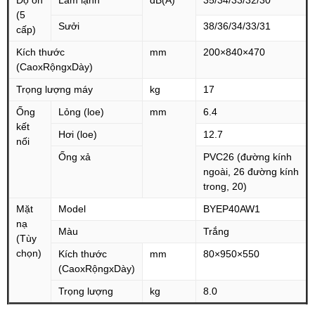
(5
Sưởi
38/36/34/33/31
cấp)
Kích thước
mm
200×840×470
(CaoxRộngxDày)
Trọng lượng máy
kg
17
Ống
Lỏng (loe)
mm
6.4
kết
Hơi (loe)
12.7
nối
Ống xả
PVC26 (đường kính
ngoài, 26 đường kính
trong, 20)
Mặt
Model
BYEP40AW1
nạ
Màu
Trắng
(Tùy
chọn)
Kích thước
mm
80×950×550
(CaoxRộngxDày)
Trọng lượng
kg
8.0