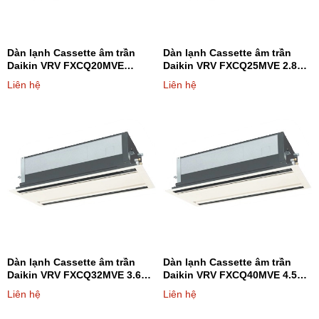
Do điều hòa trung tâm là sản phẩm đặc thù, cần phải xin giá từ
hãng để có giá tốt nhất cho dự án. Vì thế, chủ đầu tư, nhà thầu vui
lòng liên hệ tới hotline 091 6332 988- 091 2262 305- 094 7853 003
Dàn lạnh Cassette âm trần
Dàn lạnh Cassette âm trần
để được hỗ trợ tư vấn, thiết kế hoàn toàn MIỄN PHÍ và báo giá
Daikin VRV FXCQ20MVE
Daikin VRV FXCQ25MVE 2.8kW
nhanh nhất.
7.500BTU - Loại 2 hướng thổi
1 chiều - Loại 2 hướng thổi
Liên hệ
Liên hệ
Quý khách có thể tham khảo thêm các dòng điều hoà trung tâm
được phân phối bởi Điện máy 247 trực tiếp trên
website:
dienmayonline247.com
-
lapdieuhoa.vn
Dàn lạnh Cassette âm trần
Dàn lạnh Cassette âm trần
Daikin VRV FXCQ32MVE 3.6kW
Daikin VRV FXCQ40MVE 4.5kW
1 chiều - Loại 2 hướng thổi
1 chiều - Loại 2 hướng thổi
Liên hệ
Liên hệ