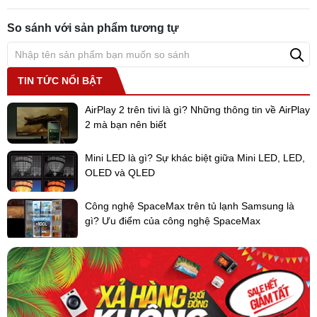
+ Bơm nước xả tiêu chuẩn với độ nâng 850 mm.
So sánh với sản phẩm tương tự
+ Bảo trì các bộ phận phổ biến như hộp điều khiển v.v... được thực
hiện dễ dàng với việc tháo mặt nạ phía đường hồi.
TIN TỨC NỔI BẬT
AirPlay 2 trên tivi là gì? Những thông tin về AirPlay
2 mà bạn nên biết
Mini LED là gì? Sự khác biệt giữa Mini LED, LED,
OLED và QLED
Công nghệ SpaceMax trên tủ lạnh Samsung là
gì? Ưu điểm của công nghệ SpaceMax
2. Điều khiển từ xa mới (tùy chọn)
+ Điều khiển từ xa không dây