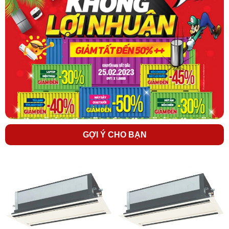
- Thiết kế mới mang lại sự hài lòng cho khách hàng.
- Màu trắng sáng
- Phím bấm thân thiện với người dùng với các tính năng mới như
điều khiển 2 cánh đảo gió, tốc độ gió 5 cấp, luồng gió tự động.
- Tính năng đèn nền giúp vận hành dễ dàng trong phòng tối.
+ Điều khiển từ xa có dây
Các tính năng mới như điều khiển 2 cánh đảo gió, tốc độ gió 5
cấp, luồng gió tự động có thể được điều chỉnh bằng điều khiển từ
GỢI Ý CHO BẠN
xa có dây mới này
Các dàn lạnh thuộc hệ thống
điều hòa trung tâm VRV Daikin
loại 1
chiều và 2 chiều có cùng mã sản phẩm. Vì thế dàn lạnh 1 chiều và
2 chiều có cũng thông số. Khi bạn tham khảo dàn lạnh 1 chiều thì
chỉ cần bỏ qua các thông số về chế độ sưởi là được.
Xem thêm các dàn lạnh cassette khác tại:
Dàn lạnh cassette
trung tâm Daikin