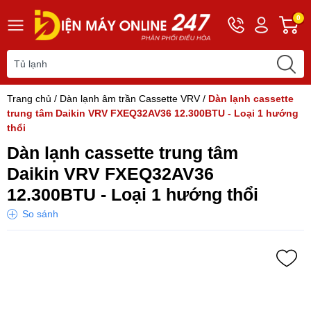
Hotline
Tài
G
0
0243
khoản
h
565
Hello,
T
2168
Khách
t
Trang chủ
/
Dàn lạnh âm trần Cassette VRV
/
Dàn lạnh cassette
trung tâm Daikin VRV FXEQ32AV36 12.300BTU - Loại 1 hướng
thổi
Dàn lạnh cassette trung tâm
Daikin VRV FXEQ32AV36
12.300BTU - Loại 1 hướng thổi
So sánh