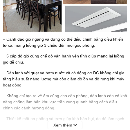
+ Cánh đảo gió ngang và đứng có thể điều chỉnh bằng điều khiển
từ xa, mang luồng gió 3 chiều đến mọi góc phòng.
+ 5 cấp độ gió cùng chế độ vận hành yên tĩnh giúp mang lại luồng
gió dễ chịu.
+ Dàn lạnh với quạt và bơm nước xả có động cơ DC không chỉ gia
tăng hiệu suất năng lượng mà còn giảm độ ồn và độ rung khi máy
hoạt động.
+ Không chỉ tạo ra vẻ ấm cúng cho căn phòng, dàn lạnh còn có khả
năng chống làm bẩn khu vực trần xung quanh bằng cách điều
chỉnh các cánh hướng dòng.
+ Thiết kế mặt nạ phẳng và trơn giúp khó bán bụi, do đó làm sạch
dễ dàng hơn
Xem thêm