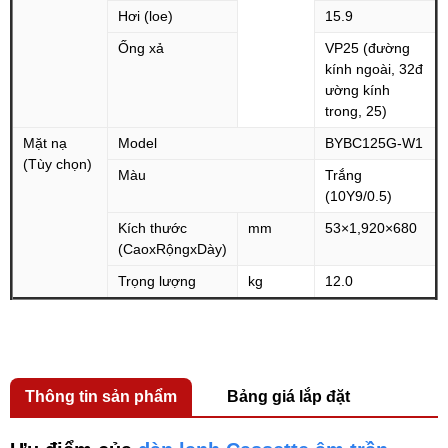
Hơi (loe)
15.9
Ống xả
VP25 (đường
kính ngoài, 32đ
ường kính
trong, 25)
Mặt nạ
Model
BYBC125G-W1
(Tùy chọn)
Màu
Trắng
(10Y9/0.5)
Kích thước
mm
53×1,920×680
(CaoxRộngxDày)
Trọng lượng
kg
12.0
Thông tin sản phẩm
Bảng giá lắp đặt