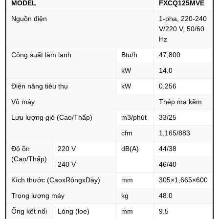
MODEL
FXCQ125MVE
Nguồn điện
1-pha, 220-240
V/220 V, 50/60
Hz
Công suất làm lạnh
Btu/h
47,800
kW
14.0
Điện năng tiêu thụ
kW
0.256
Vỏ máy
Thép mạ kẽm
Lưu lượng gió (Cao/Thấp)
m3/phút
33/25
cfm
1,165/883
Độ ồn
220 V
dB(A)
44/38
(Cao/Thấp)
240 V
46/40
Kích thước (CaoxRộngxDày)
mm
305×1,665×600
Trọng lượng máy
kg
48.0
Ống kết nối
Lỏng (loe)
mm
9.5