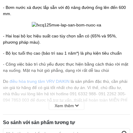
- Bơm nước xả được lắp sẵn với độ nâng đường ống lên đến 600
mm.
- Hai loại bộ lọc hiệu suất cao tùy chọn sẵn có (65% và 95%,
phương pháp màu).
- Bộ lọc tuổi thọ cao (bảo trì sau 1 năm*) là phụ kiện tiêu chuẩn
- Công việc bảo trì chủ yếu được thực hiện bằng cách tháo rời mặt
nạ xuống. Mặt nạ hút gió phẳng, dạng rời rất dễ lau chùi
Do
điều hòa trung tâm VRV DAIKIN
là sản phẩm đặc thù, cần phải
xin giá từ hãng để có giá tốt nhất cho dự án. Vì thế, chủ đầu tư,
nhà thầu vui lòng liên hệ tới hotline 091 6332 988- 091 2262 305-
094 7853 003 để được hỗ trợ tư vấn, thiết kế hoàn toàn MIỄN PHÍ
Xem thêm
và báo giá nhanh nhất.
Quý khách có thể tham khảo thêm các dòng điều hoà trung tâm
So sánh với sản phẩm tương tự
được phân phối bởi Điện máy 247 trực tiếp trên
website:
dienmayonline247.com
-
lapdieuhoa.vn