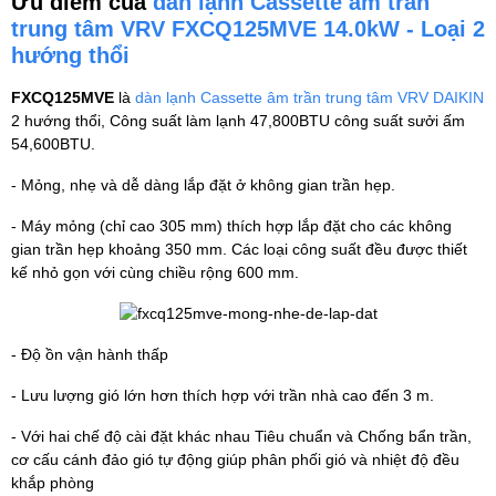
Ưu điểm của
dàn lạnh Cassette âm trần
trung tâm VRV FXCQ125MVE 14.0kW - Loại 2
hướng thổi
FXCQ125MVE
là
dàn lạnh Cassette âm trần trung tâm VRV DAIKIN
2 hướng thổi, Công suất làm lạnh 47,800BTU công suất sưởi ấm
54,600BTU.
- Mỏng, nhẹ và dễ dàng lắp đặt ở không gian trần hẹp.
- Máy mỏng (chỉ cao 305 mm) thích hợp lắp đặt cho các không
gian trần hẹp khoảng 350 mm. Các loại công suất đều được thiết
kế nhỏ gọn với cùng chiều rộng 600 mm.
- Độ ồn vận hành thấp
- Lưu lượng gió lớn hơn thích hợp với trần nhà cao đến 3 m.
- Với hai chế độ cài đặt khác nhau Tiêu chuẩn và Chống bẩn trần,
cơ cấu cánh đảo gió tự động giúp phân phối gió và nhiệt độ đều
khắp phòng