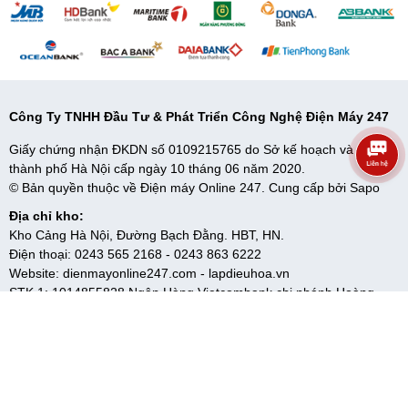
Công Ty TNHH Đầu Tư & Phát Triển Công Nghệ Điện Máy 247
Giấy chứng nhận ĐKDN số 0109215765 do Sở kế hoạch và đầu tư
thành phố Hà Nội cấp ngày 10 tháng 06 năm 2020.
© Bản quyền thuộc về Điện máy Online 247. Cung cấp bởi
Sapo
Địa chỉ kho:
Kho Cảng Hà Nội, Đường Bạch Đằng. HBT, HN.
Điện thoại:
0243 565 2168
-
0243 863 6222
Website:
dienmayonline247.com
-
lapdieuhoa.vn
STK 1: 1014855828 Ngân Hàng Vietcombank chi nhánh Hoàng
Mai, Hà Nội
5
Trang chủ
Menu
Giỏ hàng
Hệ thống
Liên hệ