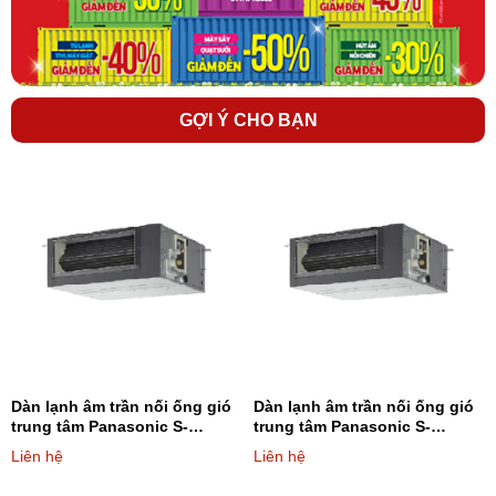
GỢI Ý CHO BẠN
Dàn lạnh âm trần nối ống gió
Dàn lạnh âm trần nối ống gió
trung tâm Panasonic S-
trung tâm Panasonic S-
22MF2E5A8 7.500BTU - Loại 2
28MF2E5A8 9.600BTU - Loại 2
Liên hệ
Liên hệ
chiều (AST trung bình)
chiều (AST trung bình)