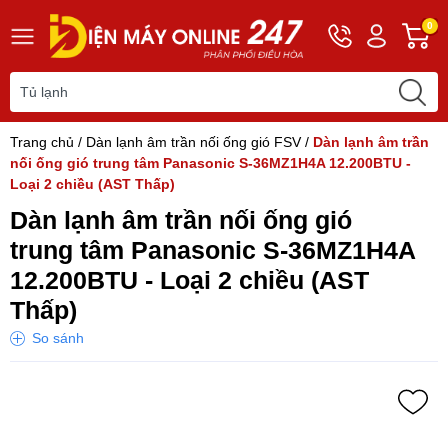
Hotline
Tài
G
0
0243
khoản
h
565
Hello,
T
2168
Khách
t
Trang chủ
/
Dàn lạnh âm trần nối ống gió FSV
/
Dàn lạnh âm trần
nối ống gió trung tâm Panasonic S-36MZ1H4A 12.200BTU -
Loại 2 chiều (AST Thấp)
Dàn lạnh âm trần nối ống gió
trung tâm Panasonic S-36MZ1H4A
12.200BTU - Loại 2 chiều (AST
Thấp)
So sánh