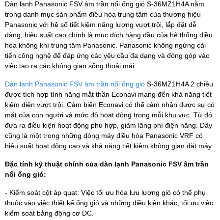
Dàn lạnh Panasonic FSV âm trần nối ống gió S-36MZ1H4A nằm
trong danh mục sản phẩm điều hòa trung tâm của thương hiệu
Panasonic với hệ số tiết kiệm năng lượng vượt trội, lắp đặt dễ
dàng, hiệu suất cao chính là mục đích hàng đầu của hệ thống điều
hòa không khí trung tâm Panasonic. Panasonic không ngừng cải
tiến công nghệ để đáp ứng các yêu cầu đa dạng và đóng góp vào
việc tạo ra các không gian sống thoải mái.
Dàn lạnh Panasonic FSV âm trần nối ống gió
S-36MZ1H4A 2 chiều
được tích hợp tính năng mắt thần Econavi mang đến khả năng tiết
kiệm điện vượt trội. Cảm biến Econavi có thể cảm nhận được sự có
mặt của con người và mức độ hoạt động trong mỗi khu vực. Từ đó
đưa ra điều kiện hoạt động phù hợp, giảm lãng phí điện năng. Đây
cũng là một trong những dòng máy điều hòa Panasonic VRF có
hiệu suất hoạt động cao và khả năng tiết kiệm không gian đặt máy.
Đặc tính kỹ thuật chính của dàn lạnh Panasonic FSV âm trần
nối ống gió:
- Kiểm soát cột áp quạt: Việc tối ưu hóa lưu lượng gió có thể phụ
thuộc vào việc thiết kế ống gió và những điều kiện khác, tối ưu việc
kiểm soát bằng động cơ DC.