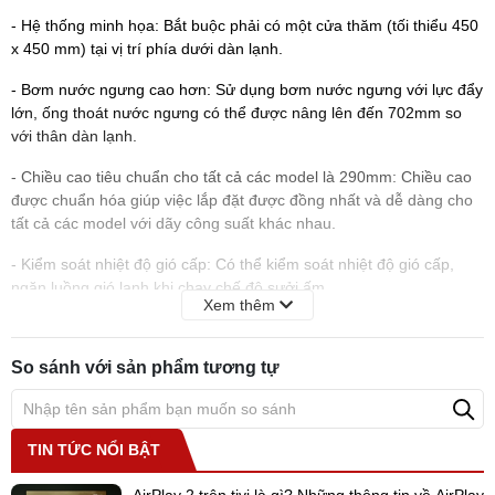
- Hệ thống minh họa: Bắt buộc phải có một cửa thăm (tối thiểu 450
x 450 mm) tại vị trí phía dưới dàn lạnh.
- Bơm nước ngưng cao hơn: Sử dụng bơm nước ngưng với lực đẩy
lớn, ống thoát nước ngưng có thể được nâng lên đến 702mm so
với thân dàn lạnh.
- Chiều cao tiêu chuẩn cho tất cả các model là 290mm: Chiều cao
được chuẩn hóa giúp việc lắp đặt được đồng nhất và dễ dàng cho
tất cả các model với dãy công suất khác nhau.
- Kiểm soát nhiệt độ gió cấp: Có thể kiểm soát nhiệt độ gió cấp,
ngăn luồng gió lạnh khi chạy chế độ sưởi ấm.
Xem thêm
- Dàn trao đổi nhiệt chữ V: Dàn trao đổi nhiệt được thiết kế hình
chữ V làm tăng 80% diện tích bề mặt trao đổi nhiệt. Kết hợp với
So sánh với sản phẩm tương tự
thiết kế quạt hiệu suất lớn giúp nâng cao hiệu suất trao đổi nhiệt.
Do
điều hòa trung tâm
là sản phẩm đặc thù, cần phải xin giá từ
hãng để có giá tốt nhất cho dự án. Vì thế, chủ đầu tư, nhà thầu vui
TIN TỨC NỔI BẬT
lòng liên hệ tới hotline 091 6332 988- 091 2262 305- 094 7853
003 để được hỗ trợ tư vấn, thiết kế hoàn toàn
MIỄN PHÍ
và báo giá
AirPlay 2 trên tivi là gì? Những thông tin về AirPlay