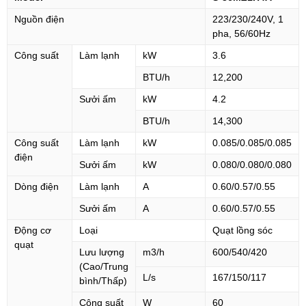
Nguồn điện
223/230/240V, 1
pha, 56/60Hz
Công suất
Làm lạnh
kW
3.6
BTU/h
12,200
Sưởi ấm
kW
4.2
BTU/h
14,300
Công suất
Làm lạnh
kW
0.085/0.085/0.085
điện
Sưởi ấm
kW
0.080/0.080/0.080
Dòng điện
Làm lạnh
A
0.60/0.57/0.55
Sưởi ấm
A
0.60/0.57/0.55
Động cơ
Loại
Quạt lồng sóc
quạt
Lưu lượng
m3/h
600/540/420
(Cao/Trung
L/s
167/150/117
bình/Thấp)
Công suất
W
60