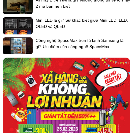
nhanh nhất.
2 mà bạn nên biết
Quý khách có thể tham khảo thêm các dòng điều hoà trung tâm
Mini LED là gì? Sự khác biệt giữa Mini LED, LED,
được phân phối bởi Điện máy 247 trực tiếp trên
OLED và QLED
website:
dienmayonline247.com
-
lapdieuhoa.vn
Công nghệ SpaceMax trên tủ lạnh Samsung là
gì? Ưu điểm của công nghệ SpaceMax