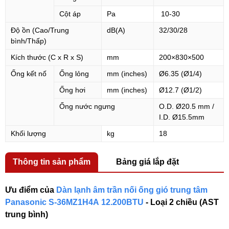
Cột áp
Pa
10-30
Độ ồn (Cao/Trung
dB(A)
32/30/28
bình/Thấp)
Kích thước (C x R x S)
mm
200×830×500
Ống kết nố
Ống lỏng
mm (inches)
Ø6.35 (Ø1/4)
Ống hơi
mm (inches)
Ø12.7 (Ø1/2)
Ống nước ngưng
O.D. Ø20.5 mm /
I.D. Ø15.5mm
Khối lượng
kg
18
Thông tin sản phẩm
Bảng giá lắp đặt
Ưu điểm của
Dàn lạnh âm trần nối ống gió trung tâm
Panasonic
S-36MZ1H4A
12.200BTU
- Loại 2 chiều (AST
trung bình)