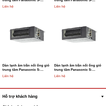
trung tâm Panasonic S-
trung tâm Panasonic S-
22MF2E5A8 7.500BTU - Loại 2
28MF2E5A8 9.600BTU - Loại 2
Liên hệ
Liên hệ
chiều (AST trung bình)
chiều (AST trung bình)
Dàn lạnh âm trần nối ống gió
Dàn lạnh âm trần nối ống gió
trung tâm Panasonic S-
trung tâm Panasonic S-
45MF2E5A8 15.400BTU - Loại
56MF2E5A8 19.100BTU - Loại
Liên hệ
Liên hệ
2 chiều (AST trung bình)
2 chiều (AST trung bình)
Hỗ trợ khách hàng