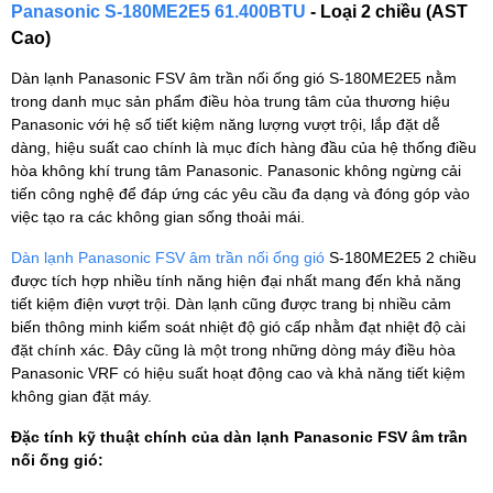
Panasonic S-180ME2E5 61.400BTU
- Loại 2 chiều (AST
Cao)
Dàn lạnh Panasonic FSV âm trần nối ống gió S-180ME2E5 nằm
trong danh mục sản phẩm điều hòa trung tâm của thương hiệu
Panasonic với hệ số tiết kiệm năng lượng vượt trội, lắp đặt dễ
dàng, hiệu suất cao chính là mục đích hàng đầu của hệ thống điều
hòa không khí trung tâm Panasonic. Panasonic không ngừng cải
tiến công nghệ để đáp ứng các yêu cầu đa dạng và đóng góp vào
việc tạo ra các không gian sống thoải mái.
Dàn lạnh Panasonic FSV âm trần nối ống gió
S-180ME2E5 2 chiều
được tích hợp nhiều tính năng hiện đại nhất mang đến khả năng
tiết kiệm điện vượt trội. Dàn lạnh cũng được trang bị nhiều cảm
biến thông minh kiểm soát nhiệt độ gió cấp nhằm đạt nhiệt độ cài
đặt chính xác. Đây cũng là một trong những dòng máy điều hòa
Panasonic VRF có hiệu suất hoạt động cao và khả năng tiết kiệm
không gian đặt máy.
Đặc tính kỹ thuật chính của dàn lạnh Panasonic FSV âm trần
nối ống gió: