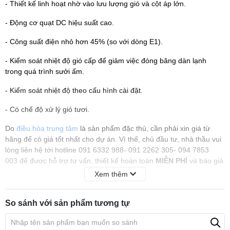
- Thiết kế linh hoạt nhờ vào lưu lượng gió và cột áp lớn.
- Động cơ quạt DC hiệu suất cao.
- Công suất điện nhỏ hơn 45% (so với dòng E1).
- Kiểm soát nhiệt độ gió cấp để giảm việc đóng băng dàn lạnh
trong quá trình sưởi ấm.
- Kiểm soát nhiệt độ theo cấu hình cài đặt.
- Có chế độ xử lý gió tươi.
Do
điều hòa trung tâm
là sản phẩm đặc thù, cần phải xin giá từ
hãng để có giá tốt nhất cho dự án. Vì thế, chủ đầu tư, nhà thầu vui
lòng liên hệ tới hotline 091 6332 988- 091 2262 305- 094 7853
003 để được hỗ trợ tư vấn, thiết kế hoàn toàn
MIỄN PHÍ
và báo giá
nhanh nhất.
Xem thêm
Quý khách có thể tham khảo thêm các dòng điều hoà trung tâm
được phân phối bởi Điện máy 247 trực tiếp trên
So sánh với sản phẩm tương tự
website:
dienmayonline247.com
-
lapdieuhoa.vn