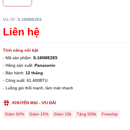
Mã SP:
S-180ME2E5
Liên hệ
Tính năng nổi bật
- Mã sản phẩm:
S-180ME2E5
- Hãng sản xuất:
Panasonic
- Bảo hành:
12 tháng
- Công suất: 61.400BTU
- Luồng gió thổi mạnh, làm mát nhanh
KHUYẾN MẠI - ƯU ĐÃI
Giảm 50%
Giảm 15%
Giảm 10k
Tặng 500k
Freeship