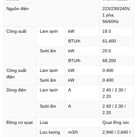
Nguồn điện
223/230/240V,
1 pha,
56/60Hz
Công suất
Làm lạnh
kW
18.0
BTU/h
61,400
Sưởi ấm
kW
20.0
BTU/h
68,200
Công suất
Làm lạnh
kW
0.400
điện
Sưởi ấm
kW
0.400
Dòng điện
Làm lạnh
A
2.40 / 2.30 /
2.20
Sưởi ấm
A
2.40 / 2.30 /
2.20
Động cơ quạt
Loại
Quạt lồng sóc
Lưu lượng
m3/h
2,940 / 2,640 /