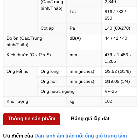
(Cao/Trung
2,340
bình/Thấp)
L/s
816 / 733 /
650
Cột áp
Pa
140 (60/270)
Độ ồn (Cao/Trung
dB(A)
44 / 42 / 40
bình/Thấp)
Kích thước (C x R x S)
mm
479 x 1,453 x
1,205
Ống kết nố
Ống lỏng
mm (inches)
Ø9.52 (Ø3/8)
Ống hơi
mm (inches)
Ø19.05 (3/4)
Ống nước ngưng
VP-25
Khối lượng
kg
102
Thông tin sản phẩm
Bảng giá lắp đặt
Ưu điểm của
Dàn lạnh âm trần nối ống gió trung tâm