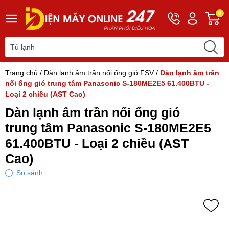
Hotline
Tài
G
0
0243
khoản
h
565
Hello,
T
2168
Khách
t
Trang chủ
/
Dàn lạnh âm trần nối ống gió FSV
/
Dàn lạnh âm trần
nối ống gió trung tâm Panasonic S-180ME2E5 61.400BTU -
Loại 2 chiều (AST Cao)
Dàn lạnh âm trần nối ống gió
trung tâm Panasonic S-180ME2E5
61.400BTU - Loại 2 chiều (AST
Cao)
So sánh