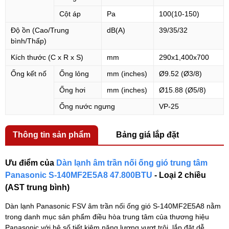
Cột áp
Pa
100(10-150)
Độ ồn (Cao/Trung
dB(A)
39/35/32
bình/Thấp)
Kích thước (C x R x S)
mm
290x1,400x700
Ống kết nố
Ống lỏng
mm (inches)
Ø9.52 (Ø3/8)
Ống hơi
mm (inches)
Ø15.88 (Ø5/8)
Ống nước ngưng
VP-25
Thông tin sản phẩm
Bảng giá lắp đặt
Ưu điểm của
Dàn lạnh âm trần nối ống gió trung tâm
Panasonic S-140MF2E5A8 47.800BTU
- Loại 2 chiều
(AST trung bình)
Dàn lạnh Panasonic FSV âm trần nối ống gió S-140MF2E5A8 nằm
trong danh mục sản phẩm điều hòa trung tâm của thương hiệu
Panasonic với hệ số tiết kiệm năng lượng vượt trội, lắp đặt dễ