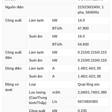
Nguồn điện
223/230/240V, 1
pha, 56/60Hz
Công suất
Làm lạnh
kW
14.0
BTU/h
47,800
Sưởi ấm
kW
16.0
BTU/h
54,600
Công suất
Làm lạnh
kW
0.215/0.215/0.215
điện
Sưởi ấm
kW
0.210/0.210/0.210
Dòng điện
Làm lạnh
A
1.48/1.44/1.39
Sưởi ấm
A
1.46/1.42/1.38
Động cơ
Loại
Quạt lồng sóc
quạt
Lưu lượng
m3/h
2,040/1,740/1,380
(Cao/Trung
L/s
567/483/383
bình/Thấp)
Công suất
kW
0.235