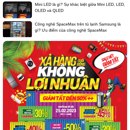
Mini LED là gì? Sự khác biệt giữa Mini LED, LED,
Quý khách có thể tham khảo thêm các dòng điều hoà trung tâm
OLED và QLED
được phân phối bởi Điện máy 247 trực tiếp trên
website:
dienmayonline247.com
-
lapdieuhoa.vn
Công nghệ SpaceMax trên tủ lạnh Samsung là
gì? Ưu điểm của công nghệ SpaceMax