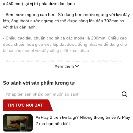
x 450 mm) tại vị trí phía dưới dàn lạnh.
- Bơm nước ngưng cao hơn: Sử dụng bơm nước ngưng với lực đẩy
lớn, ống thoát nước ngưng có thể được nâng lên đến 702mm so
với thân dàn lạnh.
- Chiều cao tiêu chuẩn cho tất cả các model là 290mm: Chiều cao
được chuẩn hóa giúp việc lắp đặt được đồng nhất và dễ dàng cho
tất cả các model với dãy công suất khác nhau.
- Kiểm soát nhiệt độ gió cấp: Có thể kiểm soát nhiệt độ gió cấp,
Xem thêm
ngăn luồng gió lạnh khi chạy chế độ sưởi ấm.
- Dàn trao đổi nhiệt chữ V: Dàn trao đổi nhiệt được thiết kế hình
So sánh với sản phẩm tương tự
chữ V làm tăng 80% diện tích bề mặt trao đổi nhiệt. Kết hợp với
thiết kế quạt hiệu suất lớn giúp nâng cao hiệu suất trao đổi nhiệt.
Do
điều hòa trung tâm
là sản phẩm đặc thù, cần phải xin giá từ
TIN TỨC NỔI BẬT
hãng để có giá tốt nhất cho dự án. Vì thế, chủ đầu tư, nhà thầu vui
lòng liên hệ tới hotline 091 6332 988- 091 2262 305- 094 7853
AirPlay 2 trên tivi là gì? Những thông tin về AirPlay
003 để được hỗ trợ tư vấn, thiết kế hoàn toàn
MIỄN PHÍ
và báo giá
2 mà bạn nên biết
nhanh nhất.