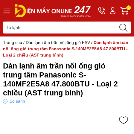
Hotline
Tài
G
0
0243
khoản
h
565
Hello,
T
2168
Khách
t
Trang chủ
/
Dàn lạnh âm trần nối ống gió FSV
/
Dàn lạnh âm trần
nối ống gió trung tâm Panasonic S-140MF2E5A8 47.800BTU -
Loại 2 chiều (AST trung bình)
Dàn lạnh âm trần nối ống gió
trung tâm Panasonic S-
140MF2E5A8 47.800BTU - Loại 2
chiều (AST trung bình)
So sánh