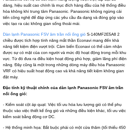
dàng, hiệu suất cao chính là mục đích hàng đầu của hệ thống điều
hòa không khí trung tâm Panasonic. Panasonic không ngừng cải
tiến công nghệ để đáp ứng các yêu cầu đa dạng và đóng góp vào
việc tạo ra các không gian sống thoải mái.
Dàn lạnh Panasonic FSV âm trần nối ống gió
S-140MF2E5A8 2
chiều được tích hợp tính năng mắt thần Econavi mang đến khả
năng tiết kiệm điện vượt trội. Cảm biến Econavi có thể cảm nhận
được sự có mặt của con người và mức độ hoạt động trong mỗi khu
vực. Từ đó đưa ra điều kiện hoạt động phù hợp, giảm lãng phí điện
năng. Đây cũng là một trong những dòng máy điều hòa Panasonic
VRF có hiệu suất hoạt động cao và khả năng tiết kiệm không gian
đặt máy.
Đặc tính kỹ thuật chính của dàn lạnh Panasonic FSV âm trần
nối ống gió:
- Kiểm soát cột áp quạt: Việc tối ưu hóa lưu lượng gió có thể phụ
thuộc vào việc thiết kế ống gió và những điều kiện khác, tối ưu việc
kiểm soát bằng động cơ DC.
- Hệ thống minh họa: Bắt buộc phải có một cửa thăm (tối thiểu 450