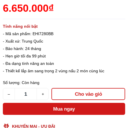
6.650.000₫
Tính năng nổi bật
- Mã sản phẩm: EHI7280BB
- Xuất xứ: Trung Quốc
- Bảo hành: 24 tháng
- Hẹn giờ tối đa 99 phút
- Đa dạng tính năng an toàn
- Thiết kế lắp âm sang trọng 2 vùng nấu 2 món cùng lúc
Số lượng:
Còn hàng
Cho vào giỏ
–
+
Mua ngay
KHUYẾN MẠI - ƯU ĐÃI