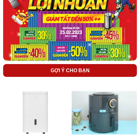
(CB).
GỢI Ý CHO BẠN
Bếp từ
có chức năng hẹn giờ tiện lợi
Tùy theo từng công thức nấu, người dùng chọn thời gian hẹn thích
hợp cho món ăn và khi hết giờ hẹn, bếp sẽ tự động ngắt điện, đảm
bảo món ăn được nấu chín ngon, không cháy khét.