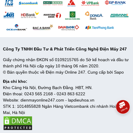
gang
Xem thêm:
Bếp từ dùng nồi gì?
Công Ty TNHH Đầu Tư & Phát Triển Công Nghệ Điện Máy 247
Giấy chứng nhận ĐKDN số 0109215765 do Sở kế hoạch và đầu tư
thành phố Hà Nội cấp ngày 10 tháng 06 năm 2020.
© Bản quyền thuộc về Điện máy Online 247. Cung cấp bởi
Sapo
Địa chỉ kho:
Kho Cảng Hà Nội, Đường Bạch Đằng. HBT, HN.
Điện thoại:
0243 565 2168
-
0243 863 6222
Website:
dienmayonline247.com
-
lapdieuhoa.vn
Lưu ý:
STK 1: 1014855828 Ngân Hàng Vietcombank chi nhánh Hoàng
Mai, Hà Nội
- Không dùng búi sắt cọ rửa bề mặt bếp để tránh gây trầy xước.
- Không sử dụng khi điện áp quá cao hoặc quá thấp.