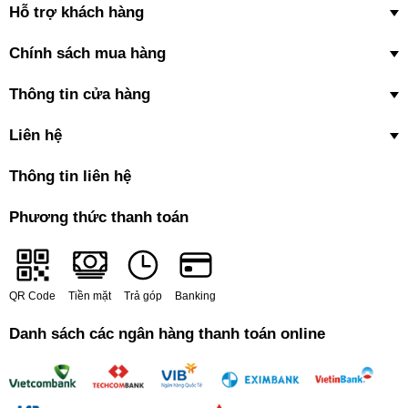
Hỗ trợ khách hàng
Khóa bảng điều khiển: giúp vô hiệu hóa bảng điều khiển khi bếp từ
đang hoạt động, đảm bảo bếp vẫn hoạt động theo chế độ đã cài
Chính sách mua hàng
đặt mà không bị ảnh hưởng do vô tình va chạm với bảng điều
khiển, an tâm hơn khi khu vực đun nấu có trẻ nhỏ.
Thông tin cửa hàng
Cảnh báo dụng cụ nấu không phù hợp.
Liên hệ
Thông tin liên hệ
Phương thức thanh toán
QR Code
Tiền mặt
Trả góp
Banking
Danh sách các ngân hàng thanh toán online
Bếp từ đôi lắp âm Electrolux
EHI7280BB chỉ sử
dụng với nồi, chảo có đáy nhiễm từ: inox 430,