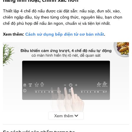
năng linh hoạt, chính xác hơn
Thiết lập 4 chế độ nấu được cài đặt sẵn: nấu súp, đun sôi, xào,
chiên ngập dầu, tùy theo từng công thức, nguyên liệu, bạn chọn
chế độ phù hợp để nấu ăn ngon, chuẩn vị và tiện lợi nhất.
Xem thêm:
Cách sử dụng bếp điện từ cơ bản nhất
.
Xem thêm
Chất liệu mặt kính Ceramic - Eurokera (Pháp) chịu
lực, chịu nhiệt lớn, cho độ bền cao, dễ dàng vệ