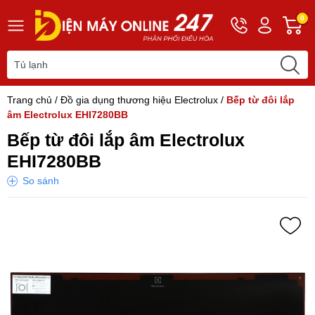
Hotline
Tài
G
0
0243
khoản
h
565
Hello,
T
2168
Khách
t
Trang chủ
/
Đồ gia dụng thương hiệu Electrolux
/
Bếp từ đôi lắp
âm Electrolux EHI7280BB
Bếp từ đôi lắp âm Electrolux
EHI7280BB
So sánh