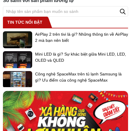
sinh
So sánh với sản phẩm tương tự
TIN TỨC NỔI BẬT
AirPlay 2 trên tivi là gì? Những thông tin về AirPlay
2 mà bạn nên biết
Mini LED là gì? Sự khác biệt giữa Mini LED, LED,
OLED và QLED
Công nghệ SpaceMax trên tủ lạnh Samsung là
gì? Ưu điểm của công nghệ SpaceMax
2 vùng bếp độc lập với công suất mỗi bếp 2000W,
tổng công suất tối đa 3700W khi bật 2 bếp cùng
lúc
Tính năng Booster gia tăng nhiệt nhanh lên đến 3200W, chỉ mất 3
phút đun sôi 1 lít nước.
Với tổng công suất 3700W, bếp sử dụng điện nối qua aptomat