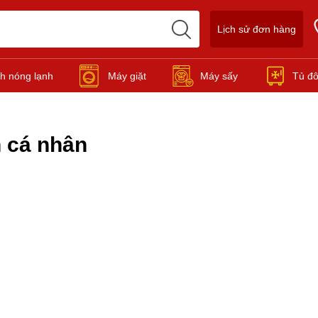
Lịch sử đơn hàng
h nóng lạnh
Máy giặt
Máy sấy
Tủ đ
n cá nhân