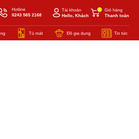
Hotline
Tài khoản
Giỏ hàng
0
0243 565 2168
Hello, Khách
Thanh toán
ông
Tủ mát
Đồ gia dụng
Tin tức
Đồ gia dụng Nồi áp suất