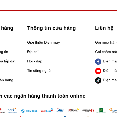
 hàng
Thông tin cửa hàng
Liên hệ
Giới thiệu Điện máy
Gọi mua hà
g tin
Địa chỉ
Gọi chăm só
à lắp đặt
Hỏi - đáp
Điện má
Tin công nghệ
Điện má
oàn hàng
Điện má
h các ngân hàng thanh toán online